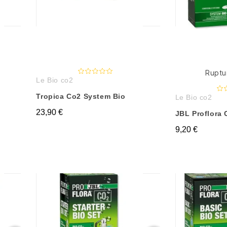
Ruptu
Le Bio co2
Tropica Co2 System Bio
Le Bio co2
23,90 €
JBL Proflora 
9,20 €