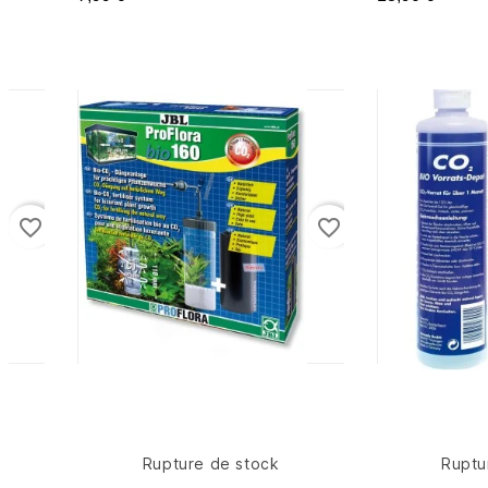
favorite_border
favorite_border
Rupture de stock
Ruptu