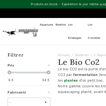
Produits en stock - Expédition le jour même jusq
Aquariums
Matériel
Les
Les
Eclairages
Crevettes
Filtrer
Accueil
Matériel
L'Appo
Le Bio Co2
Prix
Le bio CO2 est la porte d'en
CO2 par
fermentation
(lev
6
€
54
€
les
plantes
d'un petit bac.
Notre gamme couvre les ki
aquascaping planté, avant 
Fabricants