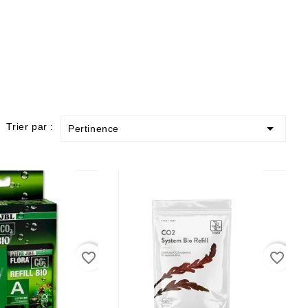

Trier par :
Pertinence
favorite_border
favorite_border