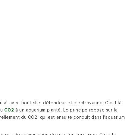
isé avec bouteille, détendeur et électrovanne. C'est là
du
CO2
à un aquarium planté. Le principe repose sur la
ellement du CO2, qui est ensuite conduit dans l'aquarium
 et pas de manipulation de gaz sous pression. C'est la