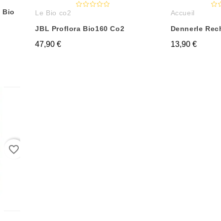
 Bio
Le Bio co2
Accueil
JBL Proflora Bio160 Co2
Dennerle Rec
47,90 €
13,90 €
favorite_border