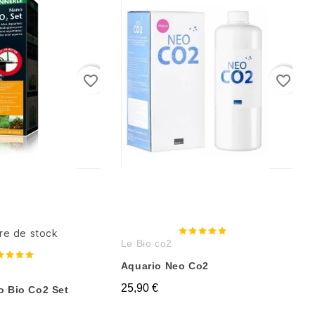
favorite_border
favorite_border
re de stock
Le Bio co2
Aquario Neo Co2
25,90 €
o Bio Co2 Set