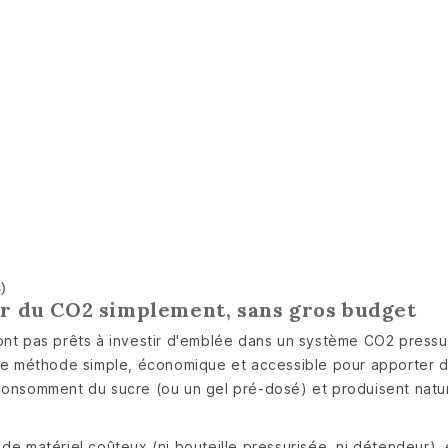
s)
ter du CO2 simplement, sans gros budget
ont pas prêts à investir d'emblée dans un système CO2 pressur
 une méthode simple, économique et accessible pour apporter 
consomment du sucre (ou un gel pré-dosé) et produisent natur
de matériel coûteux (ni bouteille pressurisée, ni détendeur),