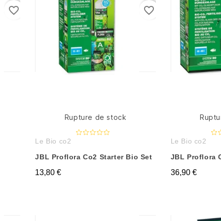
favorite_border
favorite_border
Rupture de stock
Ruptu
Le Bio co2
Le Bio co2
JBL Proflora Co2 Starter Bio Set
JBL Proflora 
13,80 €
36,90 €