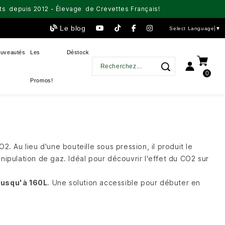
aits depuis 2012 - Élevage de Crevettes Français!
Le blog
Select Language
▼
uveautés
Les
Déstock
0
Promos!
2. Au lieu d'une bouteille sous pression, il produit le
ipulation de gaz. Idéal pour découvrir l'effet du CO2 sur
jusqu'à 160L
. Une solution accessible pour débuter en