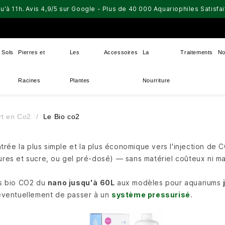
u'à 11h. Avis 4,9/5 sur Google - Plus de 40 000 Aquariophiles Satisf
Sols
Pierres et
Les
Accessoires
La
Traitements
No
Racines
Plantes
Nourriture
rt en Co2
Le Bio co2
trée la plus simple et la plus économique vers l'injection de CO
ures et sucre, ou gel pré-dosé) — sans matériel coûteux ni man
ts bio CO2 du
nano jusqu'à 60L
aux modèles pour aquariums
éventuellement de passer à un
système pressurisé
.