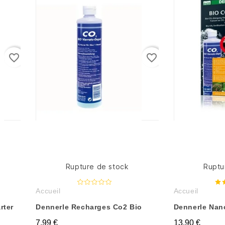
favorite_border
favorite_border
Rupture de stock
Ruptu
Accueil
Accueil
rter
Dennerle Recharges Co2 Bio
Dennerle Nan
7,99 €
13,90 €