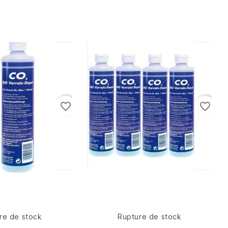
favorite_border
favorite_border
re de stock
Rupture de stock