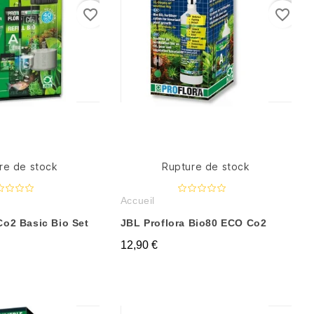
favorite_border
favorite_border
re de stock
Rupture de stock
Accueil
Co2 Basic Bio Set
JBL Proflora Bio80 ECO Co2
12,90 €