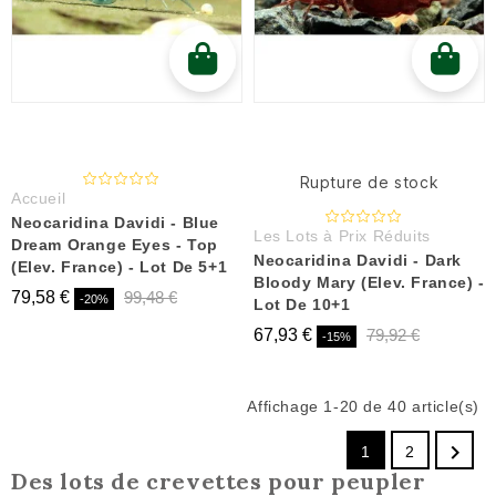
Rupture de stock
Accueil
Neocaridina Davidi - Blue
Les Lots à Prix Réduits
Dream Orange Eyes - Top
Neocaridina Davidi - Dark
(Elev. France) - Lot De 5+1
Bloody Mary (Elev. France) -
79,58 €
99,48 €
-20%
Lot De 10+1
67,93 €
79,92 €
-15%
Affichage 1-20 de 40 article(s)

1
2
Des lots de crevettes pour peupler