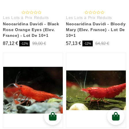
Les Lots à Prix Réduits
Les Lots à Prix Réduits
Neocaridina Davidi - Black
Neocaridina Davidi - Bloody
Rose Orange Eyes (Elev.
Mary (Elev. France) - Lot De
France) - Lot De 10+1
10+1
87,12 €
99,00 €
57,13 €
64,92 €
-12%
-12%