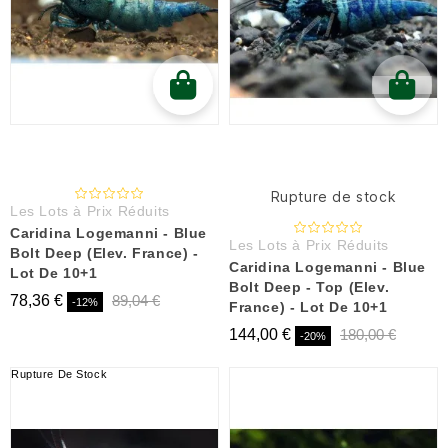
Rupture de stock
Les Lots à Prix Réduits
Caridina Logemanni - Blue
Les Lots à Prix Réduits
Bolt Deep (Elev. France) -
Caridina Logemanni - Blue
Lot De 10+1
Bolt Deep - Top (Elev.
78,36 €
89,04 €
-12%
France) - Lot De 10+1
144,00 €
180,00 €
-20%
Rupture De Stock