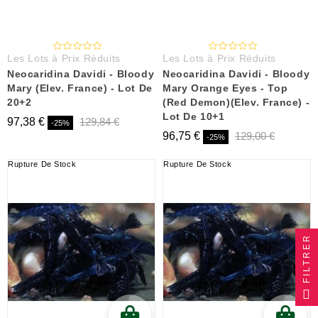
Les Lots à Prix Réduits
Les Lots à Prix Réduits
Neocaridina Davidi - Bloody
Neocaridina Davidi - Bloody
Mary (Elev. France) - Lot De
Mary Orange Eyes - Top
20+2
(Red Demon)(Elev. France) -
Lot De 10+1
97,38 €
129,84 €
-25%
96,75 €
129,00 €
-25%
Rupture De Stock
Rupture De Stock
FILTRER