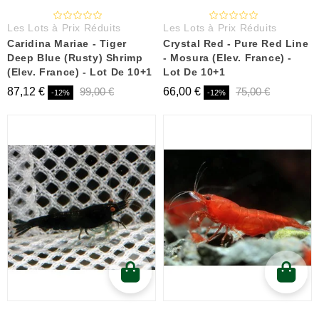
Les Lots à Prix Réduits
Les Lots à Prix Réduits
Caridina Mariae - Tiger
Crystal Red - Pure Red Line
Deep Blue (Rusty) Shrimp
- Mosura (Elev. France) -
(Elev. France) - Lot De 10+1
Lot De 10+1
87,12 €
99,00 €
66,00 €
75,00 €
-12%
-12%