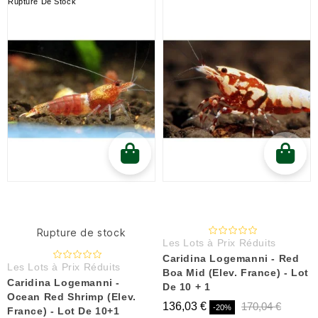
Rupture De Stock
Rupture de stock
Les Lots à Prix Réduits
Caridina Logemanni - Red
Les Lots à Prix Réduits
Boa Mid (Elev. France) - Lot
Caridina Logemanni -
De 10 + 1
Ocean Red Shrimp (Elev.
136,03 €
170,04 €
-20%
France) - Lot De 10+1