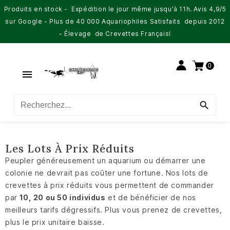
Produits en stock - Expédition le jour même jusqu'à 11h. Avis 4,9/5
sur Google - Plus de 40 000 Aquariophiles Satisfaits depuis 2012
- Élevage de Crevettes Français!
0


Les Lots À Prix Réduits
Peupler généreusement un aquarium ou démarrer une
colonie ne devrait pas coûter une fortune. Nos lots de
crevettes à prix réduits vous permettent de commander
par
10, 20 ou 50 individus
et de bénéficier de nos
meilleurs tarifs dégressifs. Plus vous prenez de crevettes,
plus le prix unitaire baisse.