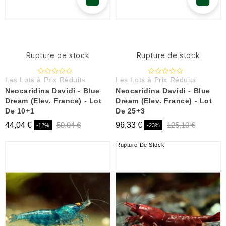
Rupture de stock
Rupture de stock
Les Lots à Prix Réduits
Les Lots à Prix Réduits
Neocaridina Davidi - Blue
Neocaridina Davidi - Blue
Dream (Elev. France) - Lot
Dream (Elev. France) - Lot
De 10+1
De 25+3
44,04 €
50,04 €
96,33 €
125,10 €
-12%
-23%
Rupture De Stock