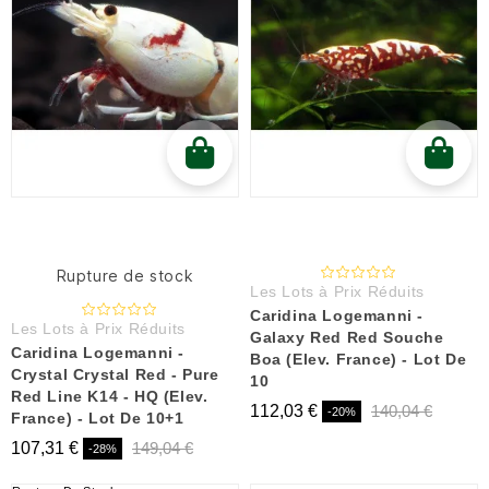
Rupture de stock
Les Lots à Prix Réduits
Caridina Logemanni -
Les Lots à Prix Réduits
Galaxy Red Red Souche
Caridina Logemanni -
Boa (Elev. France) - Lot De
Crystal Crystal Red - Pure
10
Red Line K14 - HQ (Elev.
112,03 €
140,04 €
-20%
France) - Lot De 10+1
107,31 €
149,04 €
-28%