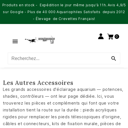
Produits en stock - Expédition le jour même jusqu'à 11h. Avis 4,9/5
sur Google - Plus de 40 000 Aquariophiles Satisfaits depuis 2012
- Élevage de Crevettes Français!
0


Les Autres Accessoires
Les grands accessoires d'éclairage aquarium — potences,
shades, contrôleurs — ont leur page dédiée. Ici, vous
trouverez les pièces et compléments qui font que votre
installation tient la route sur la durée : pieds acryliques
rigides pour remplacer les pieds télescopiques d'origine,
câbles et connecteurs, kits de fixation murale, pièces de