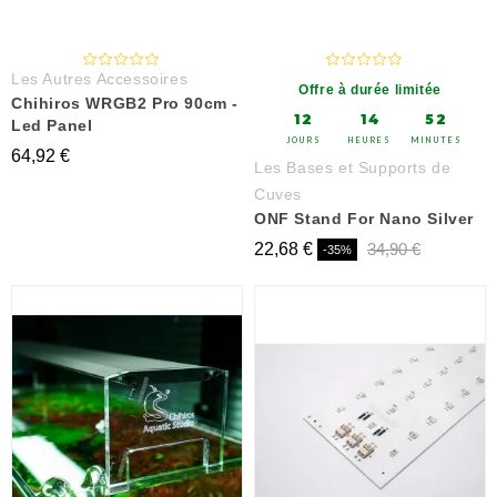
Les Autres Accessoires
Offre à durée limitée
Chihiros WRGB2 Pro 90cm -
12
14
52
Led Panel
JOURS
HEURES
MINUTES
64,92 €
Les Bases et Supports de
Cuves
ONF Stand For Nano Silver
22,68 €
34,90 €
-35%