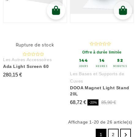
Rupture de stock
Offre à durée limitée
Les Autres Accessoires
144
14
52
Ada Light Screen 60
JOURS
HEURES
MINUTES
Les Bases et Supports de
280,15 €
Cuves
DOOA Magnet Light Stand
20L
68,72 €
85,90 €
-20%
Affichage 1-20 de 26 article(s)

1
2