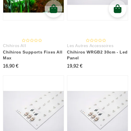
Chihiros AII
Les Autres Accessoires
Chihiros Supports Fixes AII
Chihiros WRGB2 30cm - Led
Max
Panel
16,90 €
19,92 €