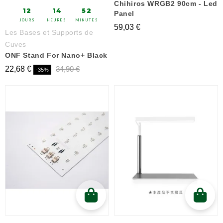
Chihiros WRGB2 90cm - Led
12
14
52
Panel
JOURS
HEURES
MINUTES
59,03 €
Les Bases et Supports de
Cuves
ONF Stand For Nano+ Black
22,68 €
34,90 €
-35%