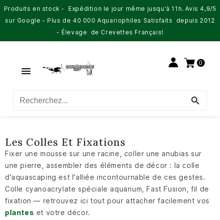
Produits en stock - Expédition le jour même jusqu'à 11h. Avis 4,9/5
sur Google - Plus de 40 000 Aquariophiles Satisfaits depuis 2012
- Élevage de Crevettes Français!
0


Les Colles Et Fixations
Fixer une mousse sur une racine, coller une anubias sur
une pierre, assembler des éléments de décor : la colle
d'aquascaping est l'alliée incontournable de ces gestes.
Colle cyanoacrylate spéciale aquarium, Fast Fusion, fil de
fixation — retrouvez ici tout pour attacher facilement vos
plantes
et votre décor.