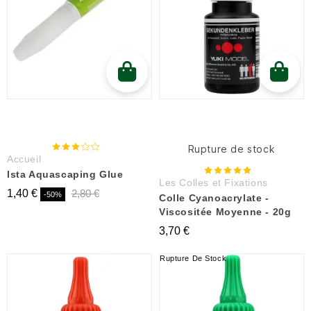
Rupture de stock
Accueil
Ista Aquascaping Glue
Les Colles et Fixations
1,40 €
2,80 €
-50%
Colle Cyanoacrylate -
Viscositée Moyenne - 20g
3,70 €
Rupture De Stock