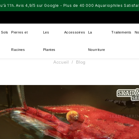
u'à 11h. Avis 4,9/5 sur Google - Plus de 40 000 Aquariophiles Satisf
Sols
Pierres et
Les
Accessoires
La
Traitements
No
Racines
Plantes
Nourriture
Accueil
Blog