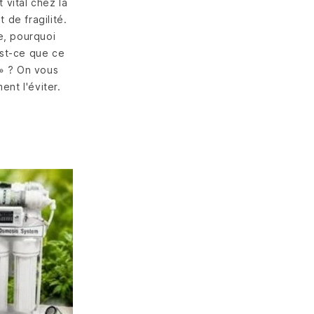
ouvelles
 vital chez la
yes :...
 de fragilité.
, pourquoi
ite
est-ce que ce
 » ? On vous
ent l'éviter.