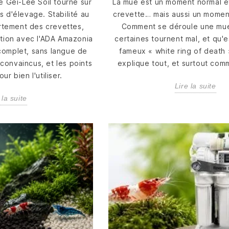
minéraux avec le bon
toutes n
le Gei-Lee Soil tourne sur
La mue est un moment normal et
sel. GH+ ou...
Orange E
s d'élevage. Stabilité au
crevette… mais aussi un moment
Lire la suite
tement des crevettes,
Comment se déroule une mue
Lire la suite
Lire la su
ation avec l'ADA Amazonia
certaines tournent mal, et qu'
 complet, sans langue de
fameux « white ring of death
convaincus, et les points
explique tout, et surtout comm
ur bien l'utiliser.
Lire la suite
 la suite