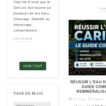
Cela fait 6 mois que le
La mue est un moment
Gei-Lee Soil tourne sur
Lire
normal et vital chez la
plusieurs de nos bacs
crevette… mais aussi
d'élevage. Stabilité au
un moment de fragilité.
démarrage,
Comment se déroule
comportement...
une mue,...
Lire la suite
Lire la suite
VOIR TOUT
RÉUSSIR L'EAU D
GUIDE COM
REMINÉRALISA
TAGS DE BLOG
37 Vues
0
Aimé
alimentation