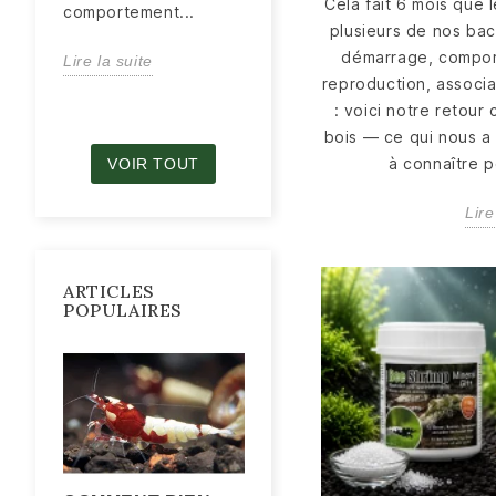
Cela fait 6 mois que 
déroule une mue,...
comportement...
plusieurs de nos bac
Lire la suite
démarrage, compor
Lire la suite
reproduction, associ
: voici notre retour
bois — ce qui nous a 
à connaître po
VOIR TOUT
Lire
ARTICLES
POPULAIRES