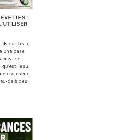
RKSTART:
ÉTHODE
E POUR
EVETTES :
RER VOTRE
'UTILISER
CAPE!
vues
-ils par l'eau
mé
re une base
rage d’un
 cuivre ni
 planté est
 qu'est l'eau
e cruciale en
un osmoseur,
ing. Mauvais
n au-delà des
, explosion
...
ite