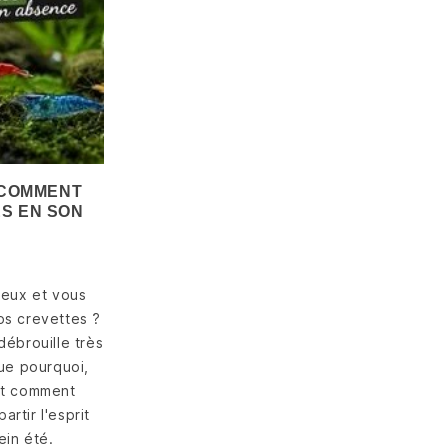
 COMMENT
S EN SON
deux et vous
RIÉTÉS DE
os crevettes ?
IDINA :
débrouille très
HERRY,
DREAM,
que pourquoi,
W ET
et comment
S LES
rtir l'esprit
URS
ein été.