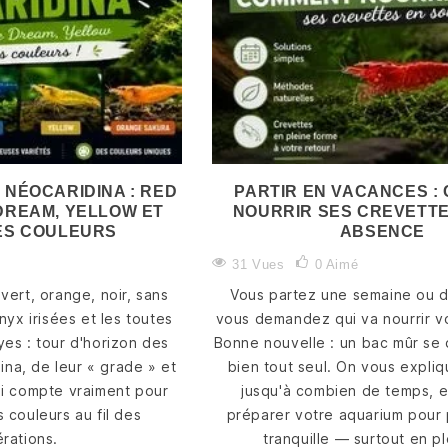
 NÉOCARIDINA : RED
PARTIR EN VACANCES :
DREAM, YELLOW ET
NOURRIR SES CREVETTE
ES COULEURS
ABSENCE
31 Vues
0
Aimé
vert, orange, noir, sans
Vous partez une semaine ou 
REMINÉRALISER
L'EAU OSMOSÉE
LES VA
Onyx irisées et les toutes
vous demandez qui va nourrir v
SON EAU
POUR CREVETTES
NÉOCAR
es : tour d'horizon des
Bonne nouvelle : un bac mûr se 
OSMOSÉE : GH+
: POURQUOI ET
RED C
OU GH/KH+, QUEL
COMMENT
BLUE 
ina, de leur « grade » et
bien tout seul. On vous expli
SEL POUR
L'UTILISER
YELLO
ui compte vraiment pour
jusqu'à combien de temps, 
QUELLES
TOUTE
 couleurs au fil des
préparer votre aquarium pour pa
21 vues
0
Aimé
CREVETTES ?
COULE
rations.
tranquille — surtout en pl