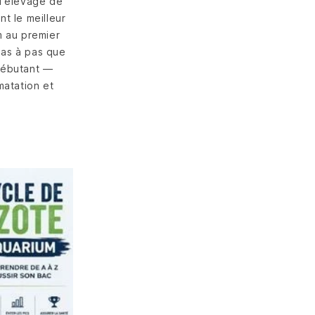
l'élevage de
t le meilleur
m au premier
pas à pas que
débutant —
matation et