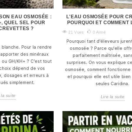
LUBAO BAG,
BIEN ACCLIMATER
LE DA
KALLAX BALL &
ET MAINTENIR VOS
UNE M
CO — TENDANCE
PLANTES IN VITRO
FACIL
SON EAU OSMOSÉE :
L'EAU OSMOSÉE POUR CR
OU VRAIE UTILITÉ
ET EN POT
DÉMAR
+, QUEL SEL POUR
POURQUOI ET COMMENT L
?
AQUAS
CREVETTES ?
1351 vues
21 Vues
0
Aimé
1917 vues
1137 
1
Aimé
Pourquoi tant d'éleveurs jurent
1 commentaire
77
Ai
blanche. Pour la rendre
osmosée ? Parce qu'elle off
Apprenez à bien
2
Aimé
 réapporter des minéraux
Le démar
parfaitement maîtrisée, sans
préparer, acclimater et
+ ou GH/KH+ ? C'est tout
aquarium
surprises. On vous explique ce
entretenir vos plantes
Concentrés de vie
n choix dépend de vos
une étap
osmosée, comment fonctionne 
aquatiques, qu’elles
microbienne ou simple
, dosages et erreurs à
aquascap
et pourquoi elle est utile bie
soient in vitro ou en
effet de mode ? Nous
iqués simplement.
équilibre
seules Caridina.
pot....
avons testé les Lubao
d’algues,
Bags et Kallax Balls
Lire la suite
 la suite
Lire la suite
pendant...
Lire la su
Lire la suite