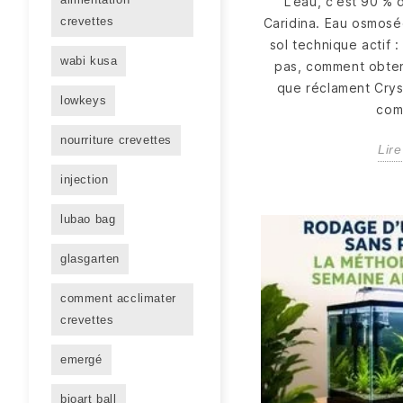
L'eau, c'est 90 % 
crevettes
Caridina. Eau osmosée
sol technique actif 
wabi kusa
pas, comment obten
que réclament Crys
lowkeys
com
nourriture crevettes
Lire
injection
lubao bag
glasgarten
comment acclimater
crevettes
emergé
bioart ball