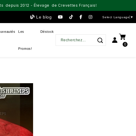
aits depuis 2012 - Élevage de Crevettes Français!
Le blog
Select Language
▼
uveautés
Les
Déstock
0
Promos!