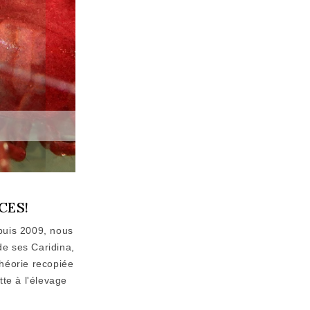
CES!
puis 2009, nous
de ses Caridina,
héorie recopiée
te à l'élevage