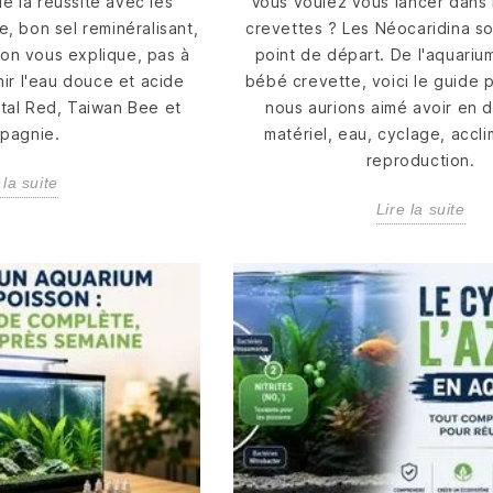
de la réussite avec les
Vous voulez vous lancer dans 
, bon sel reminéralisant,
crevettes ? Les Néocaridina son
: on vous explique, pas à
point de départ. De l'aquariu
ir l'eau douce et acide
bébé crevette, voici le guide 
tal Red, Taiwan Bee et
nous aurions aimé avoir en 
pagnie.
matériel, eau, cyclage, accli
reproduction.
 la suite
Lire la suite