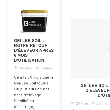
GEI-LEE SOIL :
LA MUE DE LA
NOTRE RETOUR
CREVETTE : TOUT
D'ÉLEVEUR APRÈS
COMPRENDRE (ET
6 MOIS
ÉVITER LA MUE
D'UTILISATION
RATÉE / WHITE
RING OF DEATH)
24 vues
0
Aimé
25 vues
0
Aimé
Cela fait 6 mois que le
La mue est un moment
Gei-Lee Soil tourne
GEI-LEE SOIL
normal et vital chez la
sur plusieurs de nos
D'ÉLEVEUR
crevette… mais aussi
bacs d'élevage.
D'UTI
un moment de
Stabilité au
24 Vues
0
Aimé
fragilité. Comment se
démarrage,