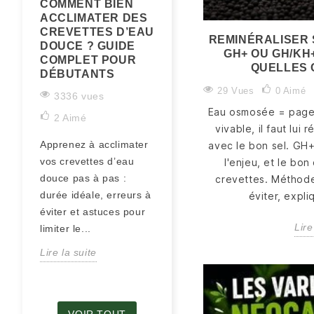
COMMENT BIEN
GUIDE D'ÉLEVAGE
ACCLIMATER DES
DE CREVETTES
CREVETTES D’EAU
D'AQUARIUM
REMINÉRALISER 
DOUCE ? GUIDE
GH+ OU GH/KH
2845 vues
COMPLET POUR
QUELLES 
DÉBUTANTS
2
Aimé
29 Vues
0
Aimé
3336 vues
Découvrez tout ce qu’il
Eau osmosée = page 
2
Aimé
faut savoir pour bien
vivable, il faut lui
entretenir vos crevettes
Apprenez à acclimater
avec le bon sel. GH
d’aquarium :
vos crevettes d’eau
l'enjeu, et le bo
paramètres d’eau,
douce pas à pas :
crevettes. Méthode
reproduction,...
durée idéale, erreurs à
éviter, expl
Lire la suite
éviter et astuces pour
Lire
limiter le...
Lire la suite