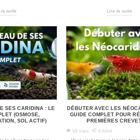
Pourquoi tant
29 vues
0
Aimé
30 vu
d'éleveurs jurent-ils par
 la suite
Lire la suite
Eau osmosée = page
Rouge, b
l'eau osmosée ? Parce
blanche. Pour la rendre
vert, ora
qu'elle offre une base
vivable, il faut lui
oublier le
parfaitement maîtrisée,
réapporter des
Onyx iris
sans...
minéraux avec le bon
toutes n
Lire la suite
sel. GH+ ou...
Orange E
Lire la suite
Lire la su
E SES CARIDINA : LE
DÉBUTER AVEC LES NÉOCA
PLET (OSMOSE,
GUIDE COMPLET POUR RÉ
TION, SOL ACTIF)
PREMIÈRES CREVE
59 Vues
0
Aimé