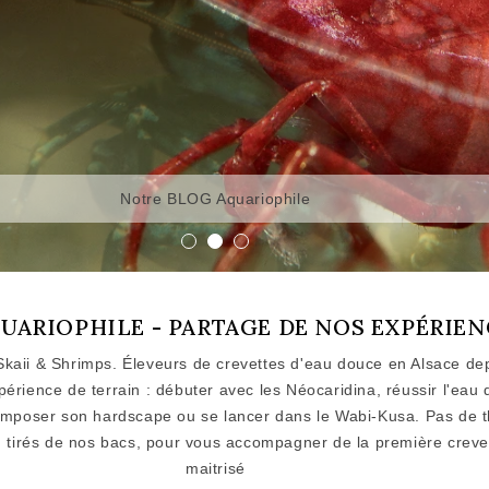
SnowFall
UARIOPHILE - PARTAGE DE NOS EXPÉRIEN
Skaii & Shrimps. Éleveurs de crevettes d'eau douce en Alsace de
périence de terrain : débuter avec les Néocaridina, réussir l'eau 
mposer son hardscape ou se lancer dans le Wabi-Kusa. Pas de t
, tirés de nos bacs, pour vous accompagner de la première crevet
maitrisé