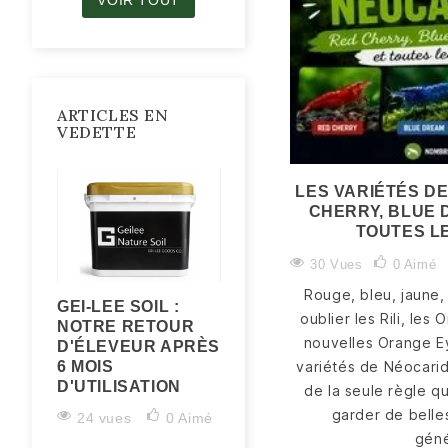
VOIR TOUT
ARTICLES EN
VEDETTE
LES VARIÉTÉS DE
CHERRY, BLUE 
TOUTES L
30 Vues
0
Aimé
Rouge, bleu, jaune, 
GEI-LEE SOIL :
LA MUE DE LA
oublier les Rili, les 
NOTRE RETOUR
CREVETTE : TOUT
nouvelles Orange Ey
D'ÉLEVEUR APRÈS
COMPRENDRE (ET
6 MOIS
ÉVITER LA MUE
variétés de Néocarid
D'UTILISATION
RATÉE / WHITE
de la seule règle q
RING OF DEATH)
garder de belles
24 vues
0
Aimé
25 vues
0
Aimé
géné