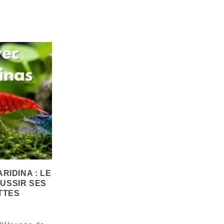
es
0
Aimé
leu, jaune,
nge, noir, sans
s Rili, les
ées et les
ouvelles
yes :...
ite
RIDINA : LE
USSIR SES
TTES