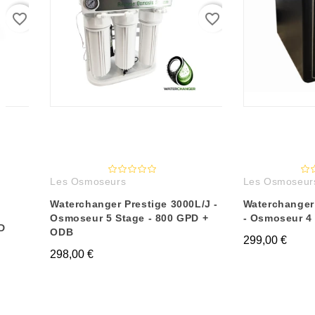
favorite_border
favorite_border
Les Osmoseurs
Les Osmoseur
Waterchanger Prestige 3000L/J -
Waterchanger
Osmoseur 5 Stage - 800 GPD +
- Osmoseur 4
D
ODB
299,00 €
298,00 €