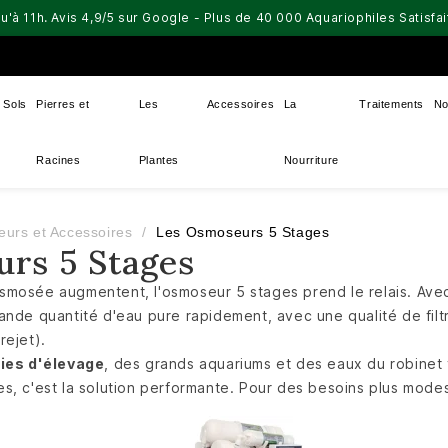
u'à 11h. Avis 4,9/5 sur Google - Plus de 40 000 Aquariophiles Satisf
Sols
Pierres et
Les
Accessoires
La
Traitements
No
Racines
Plantes
Nourriture
urs et Accessoires
Les Osmoseurs 5 Stages
rs 5 Stages
mosée augmentent, l'osmoseur 5 stages prend le relais. Avec s
grande quantité d'eau pure rapidement, avec une qualité de fil
rejet).
ries d'élevage
, des grands aquariums et des eaux du robinet
s, c'est la solution performante. Pour des besoins plus mode