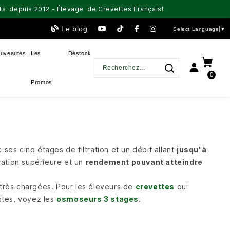
aits depuis 2012 - Élevage de Crevettes Français!
Le blog
Select Language
▼
uveautés
Les
Déstock
0
Promos!
es cinq étages de filtration et un débit allant
jusqu'à
tration supérieure et un
rendement pouvant atteindre
 très chargées. Pour les éleveurs de
crevettes
qui
stes, voyez les
osmoseurs 3 stages
.