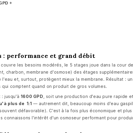
 GPD +
s : performance et grand débit
couvre les besoins modérés, le 5 stages joue dans la cour des 
ent, charbon, membrane d'osmose) des étages supplémentaires —
de l'eau et, surtout, protègent mieux la membrane. Résultat :
s qui comptent quand on produit de gros volumes.
t
: jusqu'à
1600 GPD
, soit une production d'eau pure rapide e
'à plus de 1:1
— autrement dit, beaucoup moins d'eau gaspill
 souvent défavorable). C'est à la fois plus économique et plu
s connaissons l'intérêt d'un osmoseur performant pour produi