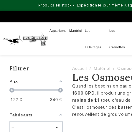
Produits en stock - Expédition le jour même jusq
Aquariums
Matériel
Les
Les
Eclairages
Crevettes
Filtrer
Accueil
Matériel
Osmose
Les Osmoseu
Prix
Quand les besoins en eau os
1600 GPD
, il produit une 
122
€
340
€
moins de 1:1
(peu d'eau de 
C'est l'osmoseur des
batte
renouvellent de gros volume
Fabricants