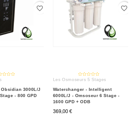
favorite_border
favorite_border
s
Les Osmoseurs 5 Stages
 Obsidian 3000L/J
Waterchanger - Intelligent
 Stage - 800 GPD
6000L/J - Omsoseur 6 Stage -
1600 GPD + ODB
369,00 €