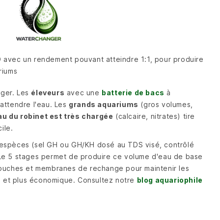
D avec un rendement pouvant atteindre 1:1, pour produire
riums
éger. Les
éleveurs
avec une
batterie de bacs
à
attendre l'eau. Les
grands aquariums
(gros volumes,
au du robinet est très chargée
(calcaire, nitrates) tire
ile.
 espèces (sel GH ou GH/KH dosé au TDS visé, contrôlé
 Le 5 stages permet de produire ce volume d'eau de base
rtouches et membranes de rechange pour maintenir les
 et plus économique. Consultez notre
blog aquariophile