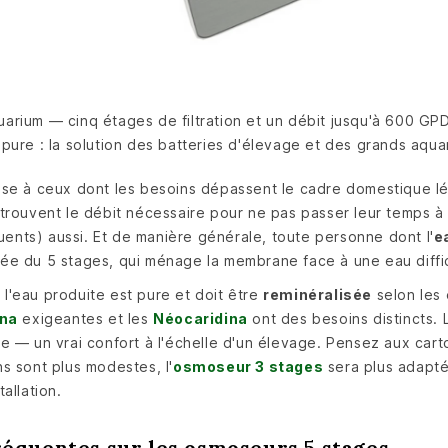
rium — cinq étages de filtration et un débit jusqu'à 600 GP
pure : la solution des batteries d'élevage et des grands aqua
sse à ceux dont les besoins dépassent le cadre domestique l
trouvent le débit nécessaire pour ne pas passer leur temps à 
nts) aussi. Et de manière générale, toute personne dont l'
e
orcée du 5 stages, qui ménage la membrane face à une eau diffic
l'eau produite est pure et doit être
reminéralisée
selon les
ina
exigeantes et les
Néocaridina
ont des besoins distincts.
e — un vrai confort à l'échelle d'un élevage. Pensez aux ca
s sont plus modestes, l'
osmoseur 3 stages
sera plus adapté
allation.
équentes sur les osmoseurs 5 stages