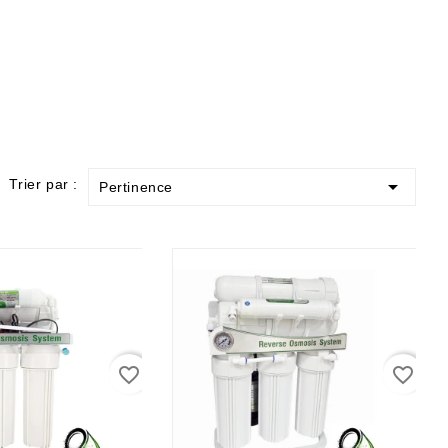

Trier par :
Pertinence
favorite_border
favorite_border