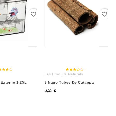
favorite_border
favorite_border
Les Produits Naturels
 Externe 1.25L
3 Nano Tubes De Catappa
6,53 €