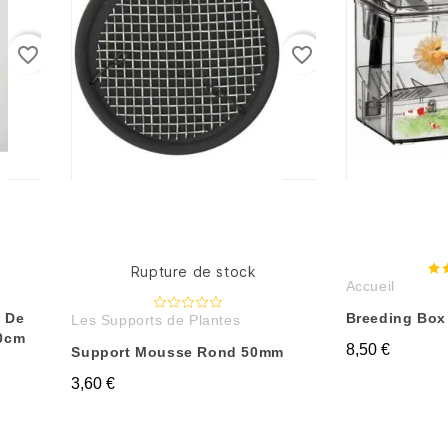
favorite_border
favorite_border
Rupture de stock
Accueil
 De
Breeding Box
Les Supports de Plantes
40cm
8,50 €
Support Mousse Rond 50mm
3,60 €