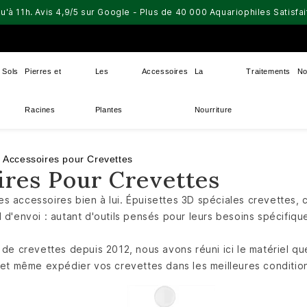
u'à 11h. Avis 4,9/5 sur Google - Plus de 40 000 Aquariophiles Satisf
Sols
Pierres et
Les
Accessoires
La
Traitements
No
Racines
Plantes
Nourriture
 Accessoires pour Crevettes
ires Pour Crevettes
es accessoires bien à lui. Épuisettes 3D spéciales crevettes, 
l d'envoi : autant d'outils pensés pour leurs besoins spécifiq
s de crevettes depuis 2012, nous avons réuni ici le matériel q
r et même expédier vos crevettes dans les meilleures conditio