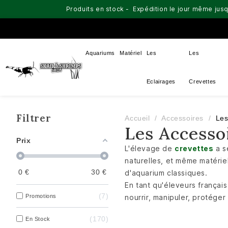
Produits en stock - Expédition le jour même jusq
Aquariums
Matériel
Les
Les
Eclairages
Crevettes
Filtrer
Accueil
Accessoires
Les
Les Accesso
Prix
L'élevage de
crevettes
a s
naturelles, et même matérie
0
€
30
€
d'aquarium classiques.
En tant qu'éleveurs françai
7
Promotions
nourrir, manipuler, protége
170
En Stock