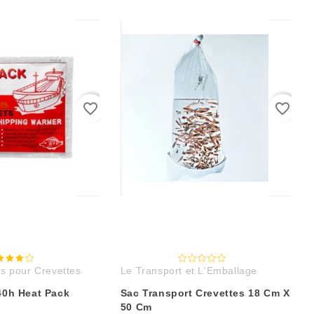
favorite_border
favorite_border
s pour Crevettes
Le Transport et L'Emballage
40h Heat Pack
Sac Transport Crevettes 18 Cm X
50 Cm