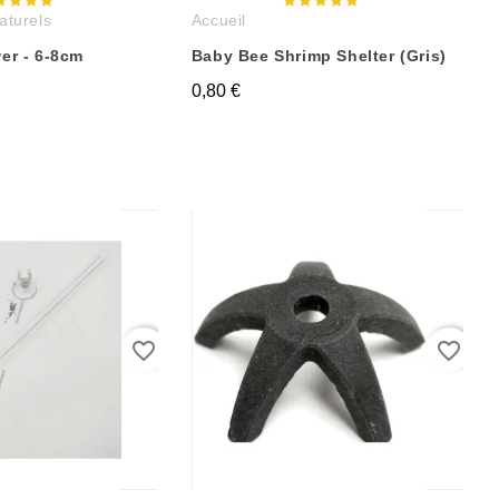
aturels
Accueil
wer - 6-8cm
Baby Bee Shrimp Shelter (Gris)
0,80 €
favorite_border
favorite_border