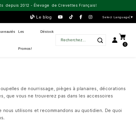
aits depuis 2012 - Élevage de Crevettes Français!
Le blog
Select Language
▼
uveautés
Les
Déstock
0
Promos!
coupelles de nourrissage, pièges à planaires, décorations
ues, que vous ne trouverez pas dans les accessoires
ue nous utilisons et recommandons au quotidien. De quoi
ns.