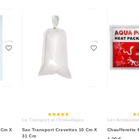
favorite_border
favorite_border
Le Transport et l'Emballages
Les Accessoire
 Cm X
Sac Transport Crevettes 10 Cm X
Chaufferette 
31 Cm