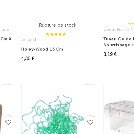
Rupture de stock
 none
Coupelles et N
 Cm X
Tuyau Guide 
Accueil
Nourrissage 
Holey-Wood 15 Cm
3,19 €
4,30 €
favorite_border
favorite_border