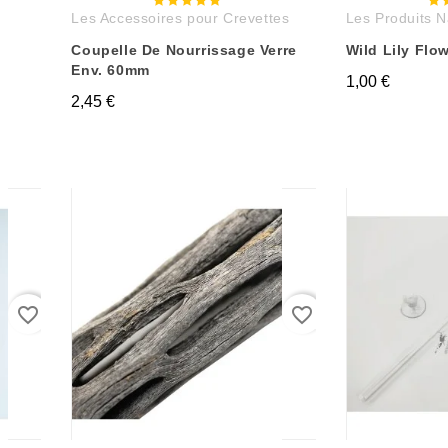
Les Accessoires pour Crevettes
Les Produits N
Coupelle De Nourrissage Verre
Wild Lily Flo
Env. 60mm
1,00 €
2,45 €
favorite_border
favorite_border