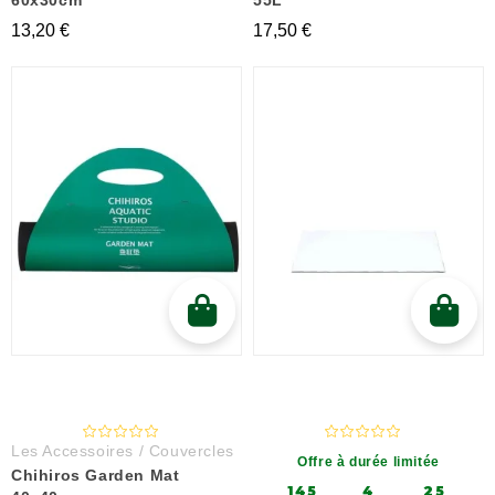
60x30cm
55L
13,20 €
17,50 €
Les Accessoires / Couvercles
Offre à durée limitée
Chihiros Garden Mat
145
4
25