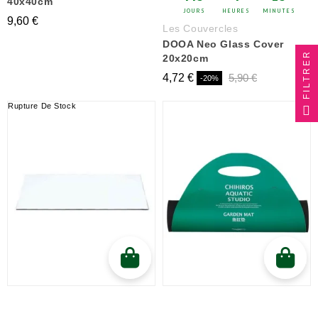
40x40cm
JOURS
HEURES
MINUTES
9,60 €
Les Couvercles
DOOA Neo Glass Cover
FILTRER
20x20cm
4,72 €
5,90 €
-20%
Rupture De Stock