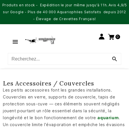
Produits en stock - Expédition le jour même jusqu'à 11h. Avis 4,9/5
sur Google - Plus de 40 000 Aquariophiles Satisfaits depuis 2012
- Élevage de Crevettes Français!
0


Les Accessoires / Couvercles
Les petits accessoires font les grandes installations.
Couvercles en verre, supports de couvercle, tapis de
protection sous-cuve — ces éléments souvent négligés
jouent pourtant un rôle essentiel dans la sécurité, la
longévité et le bon fonctionnement de votre
aquarium
.
Un couvercle limite l'évaporation et empêche les évasions