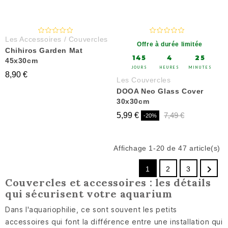
Les Accessoires / Couvercles
Offre à durée limitée
Chihiros Garden Mat
145
4
25
45x30cm
JOURS
HEURES
MINUTES
8,90 €
Les Couvercles
DOOA Neo Glass Cover
30x30cm
5,99 €
7,49 €
-20%
Affichage 1-20 de 47 article(s)

1
2
3
Couvercles et accessoires : les détails
qui sécurisent votre aquarium
Dans l'aquariophilie, ce sont souvent les petits
accessoires qui font la différence entre une installation qui