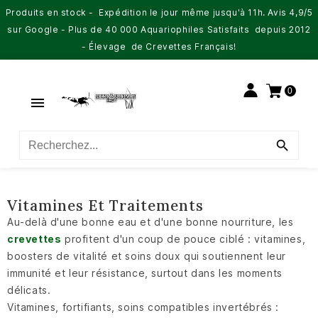
Produits en stock - Expédition le jour même jusqu'à 11h. Avis 4,9/5
sur Google - Plus de 40 000 Aquariophiles Satisfaits depuis 2012
- Élevage de Crevettes Français!
0


Vitamines Et Traitements
Au-delà d'une bonne eau et d'une bonne nourriture, les
crevettes
profitent d'un coup de pouce ciblé : vitamines,
boosters de vitalité et soins doux qui soutiennent leur
immunité et leur résistance, surtout dans les moments
délicats.
Vitamines, fortifiants, soins compatibles invertébrés :