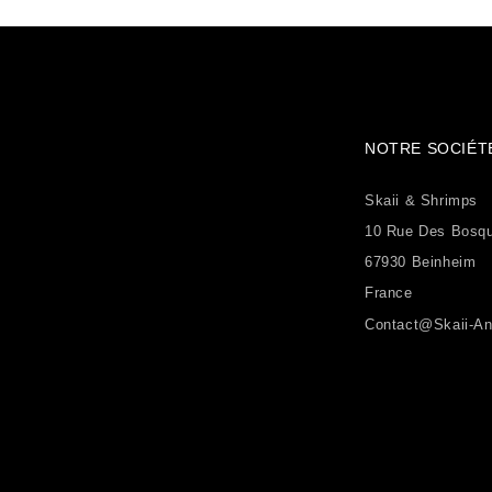
NOTRE SOCIÉT
Skaii & Shrimps
10 Rue Des Bosq
67930 Beinheim
France
Contact@skaii-An