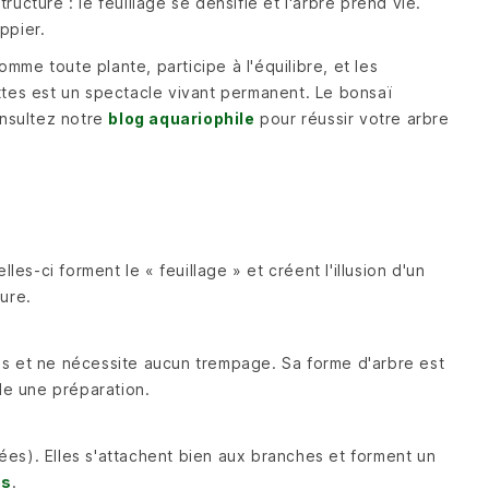
ucture : le feuillage se densifie et l'arbre prend vie.
ppier.
omme toute plante, participe à l'équilibre, et les
ettes est un spectacle vivant permanent. Le bonsaï
onsultez notre
blog aquariophile
pour réussir votre arbre
les-ci forment le « feuillage » et créent l'illusion d'un
ure.
 pas et ne nécessite aucun trempage. Sa forme d'arbre est
de une préparation.
s). Elles s'attachent bien aux branches et forment un
es
.