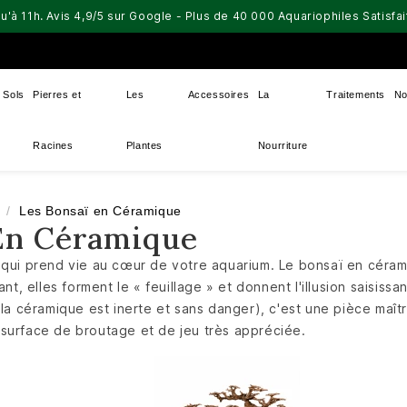
u'à 11h. Avis 4,9/5 sur Google - Plus de 40 000 Aquariophiles Satisf
Sols
Pierres et
Les
Accessoires
La
Traitements
No
Racines
Plantes
Nourriture
Les Bonsaï en Céramique
En Céramique
 qui prend vie au cœur de votre aquarium. Le bonsaï en cérami
t, elles forment le « feuillage » et donnent l'illusion saisissa
 (la céramique est inerte et sans danger), c'est une pièce maî
surface de broutage et de jeu très appréciée.