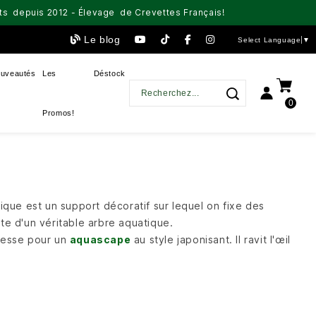
aits depuis 2012 - Élevage de Crevettes Français!
Le blog
Select Language
▼
uveautés
Les
Déstock
0
Promos!
que est un support décoratif sur lequel on fixe des
nte d'un véritable arbre aquatique.
tresse pour un
aquascape
au style japonisant. Il ravit l'œil