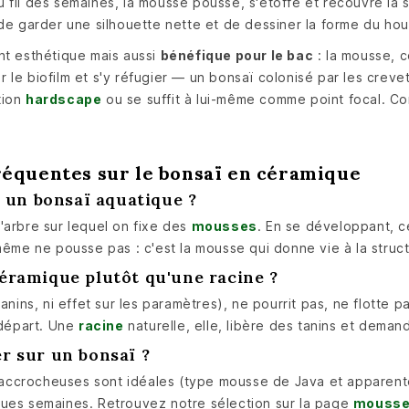
fil des semaines, la mousse pousse, s'étoffe et recouvre la str
 de garder une silhouette nette et de dessiner la forme du hou
nt esthétique mais aussi
bénéfique pour le bac
: la mousse, c
 le biofilm et s'y réfugier — un bonsaï colonisé par les crev
tion
hardscape
ou se suffit à lui-même comme point focal. C
réquentes sur le bonsaï en céramique
un bonsaï aquatique ?
'arbre sur lequel on fixe des
mousses
. En se développant, cel
même ne pousse pas : c'est la mousse qui donne vie à la struct
céramique plutôt qu'une racine ?
tanins, ni effet sur les paramètres), ne pourrit pas, ne flotte
 départ. Une
racine
naturelle, elle, libère des tanins et deman
er sur un bonsaï ?
ccrocheuses sont idéales (type mousse de Java et apparentée
ques semaines. Retrouvez notre sélection sur la page
mouss