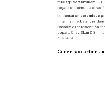
feuillage vert luxuriant — l'
regard et donne du caractèr
Le bonsaï en
céramique
pr
ni tanins ni substances dan
l'installe directement. Sa f
départ. Chez Skaii & Shrim
que sains.
Créer son arbre : 