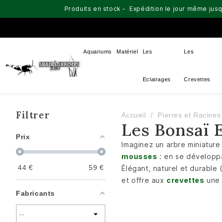
Produits en stock - Expédition le jour même jusq
Aquariums
Matériel
Les
Les
Eclairages
Crevettes
Filtrer
Accueil
Pierres et Racines
Les Bonsaï 
Prix
Imaginez un arbre miniature
mousses
: en se développan
44
€
59
€
Élégant, naturel et durable
et offre aux
crevettes
une 
Fabricants