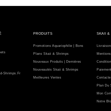
É
PRODUITS
SKAII 
Promotions Aquariophilie | Bons
Livraison
uets
Plans Skaii & Shrimps
Mentions
Nouveaux Produits | Dernières
Condition
Nouveautés Skaii & Shrimps
Paiement
d-Shrimps.fr
Meilleures Ventes
Contact
Plan Du 
Mon Com
Notre Bl