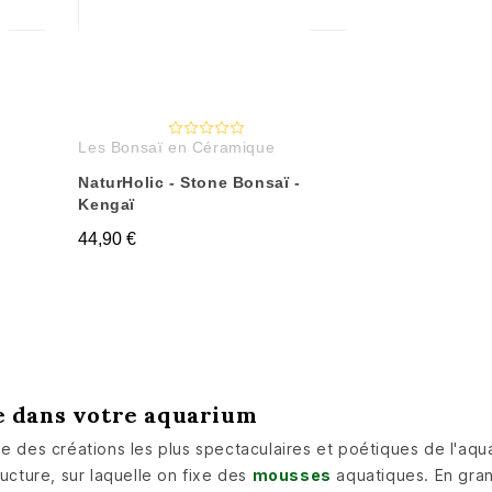
Les Bonsaï en Céramique
NaturHolic - Stone Bonsaï -
Kengaï
44,90 €
e dans votre aquarium
ne des créations les plus spectaculaires et poétiques de l'aqu
ructure, sur laquelle on fixe des
mousses
aquatiques. En grand