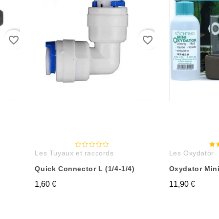
favorite_border
favorite_border
Les Tuyaux et raccords
Les Oxydator
Quick Connector L (1/4-1/4)
Oxydator Min
1,60 €
11,90 €