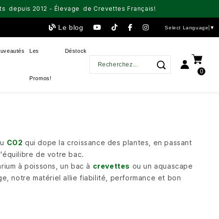
aits depuis 2012 - Élevage de Crevettes Français!
Le blog
Select Language
▼
uveautés
Les
Déstock
0
Promos!
au
CO2
qui dope la croissance des plantes, en passant
équilibre de votre bac.
arium à poissons, un bac à
crevettes
ou un aquascape
 notre matériel allie fiabilité, performance et bon