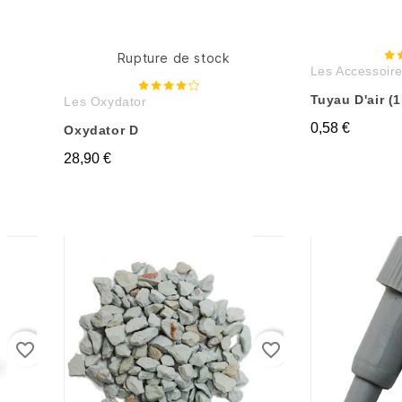
Rupture de stock
Les Accessoire
Tuyau D'air (
Les Oxydator
0,58 €
Oxydator D
28,90 €
favorite_border
favorite_border