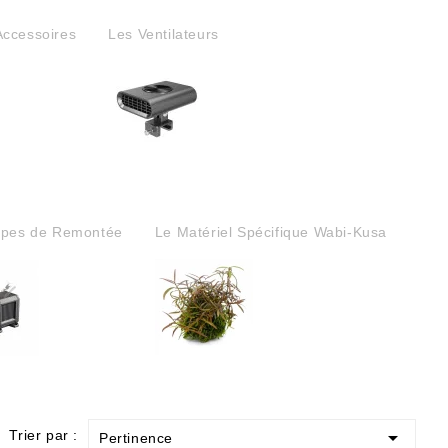
Accessoires
Les Ventilateurs
pes de Remontée
Le Matériel Spécifique Wabi-Kusa

Trier par :
Pertinence