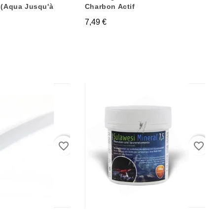
 (Aqua Jusqu'à
Charbon Actif
7,49 €
favorite_border
favorite_border