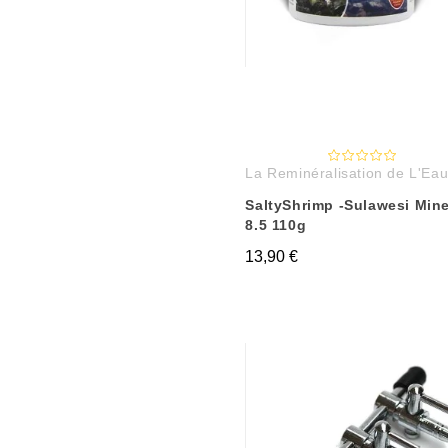
La Reminéralisation de L'Ea
SaltyShrimp -Sulawesi Mine
8.5 110g
13,90 €