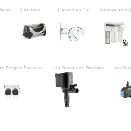
fages
L'Aeration
L'Apport en Co2
Osmoseurs et 
es Pompes Doseuses
Les Pompes de Brassage
Les Pom