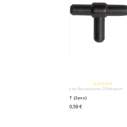
Les Accessoires D'Aération
T (2pcs)
0,59 €