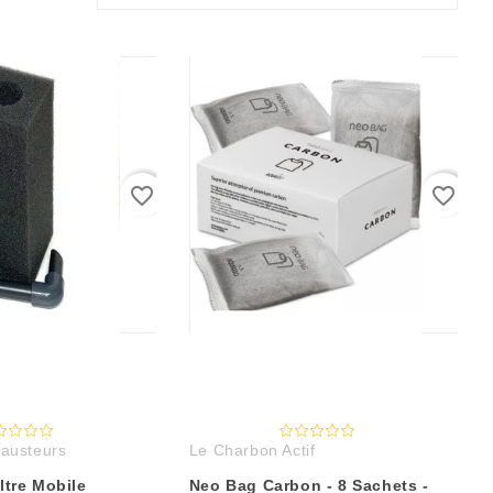
favorite_border
favorite_border
hausteurs
Le Charbon Actif
ltre Mobile
Neo Bag Carbon - 8 Sachets -