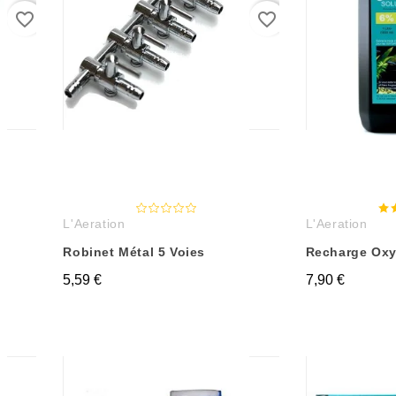
favorite_border
favorite_border
L'Aeration
L'Aeration
Robinet Métal 5 Voies
Recharge Oxy
5,59 €
7,90 €