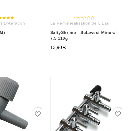
s D'Aération
La Reminéralisation de L'Eau
1M)
SaltyShrimp - Sulawesi Mineral
7.5 110g
13,90 €
favorite_border
favorite_border