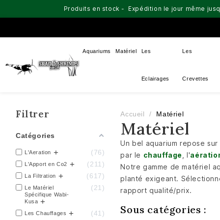
Produits en stock - Expédition le jour même jusq
Aquariums
Matériel
Les
Les
Eclairages
Crevettes
Filtrer
Accueil
Matériel
Matériel
Catégories
Un bel aquarium repose sur 
76
L'Aeration
par le
chauffage
, l'
aératio
211
L'Apport en Co2
Notre gamme de matériel aq
617
La Filtration
planté exigeant. Sélectionn
21
Le Matériel
rapport qualité/prix.
Spécifique Wabi-
Kusa
Sous catégories :
41
Les Chauffages