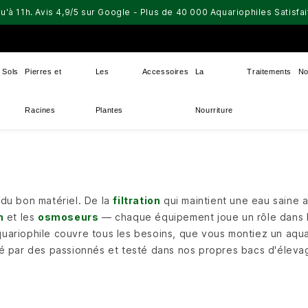
u'à 11h. Avis 4,9/5 sur Google - Plus de 40 000 Aquariophiles Satisf
Sols
Pierres et
Les
Accessoires
La
Traitements
No
Racines
Plantes
Nourriture
du bon matériel. De la
filtration
qui maintient une eau saine 
n
et les
osmoseurs
— chaque équipement joue un rôle dans l'
uariophile couvre tous les besoins, que vous montiez un aqu
é par des passionnés et testé dans nos propres bacs d'élevage,