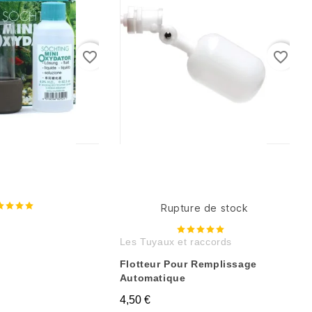
favorite_border
favorite_border
Rupture de stock
i
Les Tuyaux et raccords
Flotteur Pour Remplissage
Automatique
4,50 €