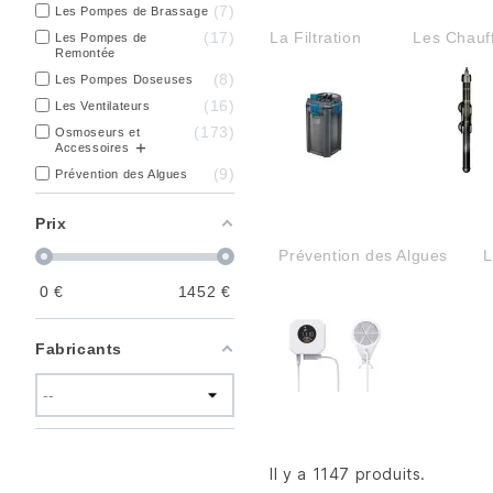
7
Les Pompes de Brassage
17
La Filtration
Les Chauf
Les Pompes de
Remontée
8
Les Pompes Doseuses
16
Les Ventilateurs
173
Osmoseurs et
Accessoires
9
Prévention des Algues
Prix
Prévention des Algues
L
0
€
1452
€
Fabricants
Il y a 1147 produits.