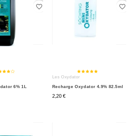
favorite_border
favorite_border
Les Oxydator
dator 6% 1L
Recharge Oxydator 4.9% 82.5ml
2,20 €