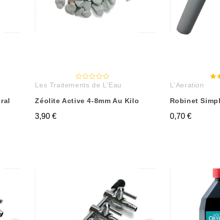
u
Les Traitements de L'Eau
L'Aeration
ral
Zéolite Active 4-8mm Au Kilo
Robinet Simp
3,90 €
0,70 €