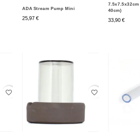
7.5x7.5x32cm
ADA Stream Pump Mini
40cm)
25,97 €
33,90 €
favorite_border
favorite_border