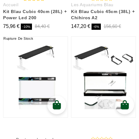
Accueil
Les Aquariums Blau
Kit Blau Cubic 40cm (28L) +
Kit Blau Cubic 45cm (38L) +
Power Led 200
Chihiros A2
75,96 €
84,40 €
147,20 €
156,60 €
-10%
-6%
Rupture De Stock