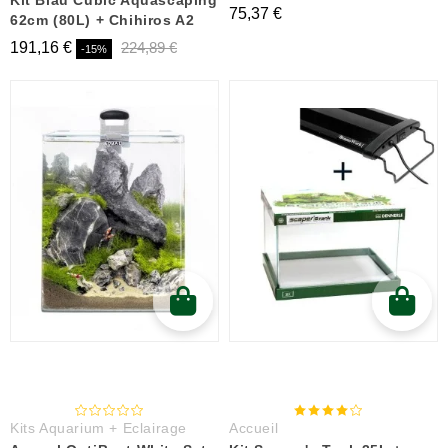
Kit Blau Cubic Aquascaping
75,37 €
62cm (80L) + Chihiros A2
191,16 €
224,89 €
-15%
Kits Aquarium + Eclairage
Accueil