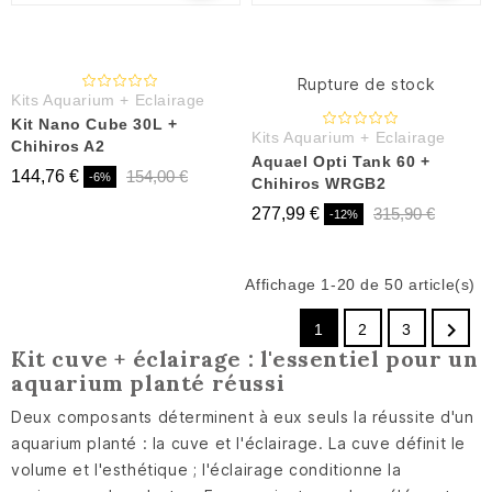
Rupture de stock
Kits Aquarium + Eclairage
Kit Nano Cube 30L +
Kits Aquarium + Eclairage
Chihiros A2
Aquael Opti Tank 60 +
144,76 €
154,00 €
-6%
Chihiros WRGB2
277,99 €
315,90 €
-12%
Affichage 1-20 de 50 article(s)

1
2
3
Kit cuve + éclairage : l'essentiel pour un
aquarium planté réussi
Deux composants déterminent à eux seuls la réussite d'un
aquarium planté : la cuve et l'éclairage. La cuve définit le
volume et l'esthétique ; l'éclairage conditionne la