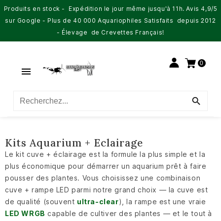
Produits en stock - Expédition le jour même jusqu'à 11h. Avis 4,9/5
sur Google - Plus de 40 000 Aquariophiles Satisfaits depuis 2012
- Élevage de Crevettes Français!
0


Kits Aquarium + Eclairage
Le kit cuve + éclairage est la formule la plus simple et la
plus économique pour démarrer un aquarium prêt à faire
pousser des plantes. Vous choisissez une combinaison
cuve + rampe LED parmi notre grand choix — la cuve est
de qualité (souvent
ultra-clear
), la rampe est une vraie
LED WRGB
capable de cultiver des plantes — et le tout à