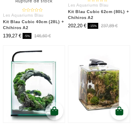
Rupture de stock
Les Aquariums Blau
Kit Blau Cubic 62cm (80L) +
Les Aquariums Blau
Chihiros A2
Kit Blau Cubic 40cm (28L) +
202,20 €
237,89 €
-15%
Chihiros A2
139,27 €
146,60 €
-5%