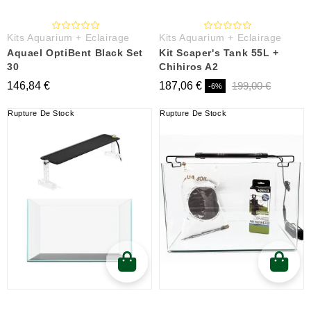
Kits Aquarium + Eclairage
Kits Aquarium + Eclairage
Aquael OptiBent Black Set
Kit Scaper's Tank 55L +
30
Chihiros A2
146,84 €
187,06 €
199,00 €
-6%
Rupture De Stock
Rupture De Stock