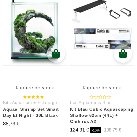
Rupture de stock
Rupture de stock
Kits Aquarium + Eclairage
Les Aquariums Blau
Aquael Shrimp Set Smart
Kit Blau Cubic Aquascaping
Day Et Night - 30L Black
Shallow 62cm (44L) +
Chihiros A2
88,73 €
124,91 €
138,79 €
-10%