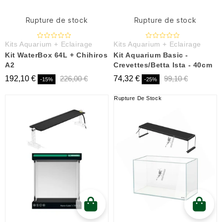
Rupture de stock
Rupture de stock
Kits Aquarium + Eclairage
Kits Aquarium + Eclairage
Kit WaterBox 64L + Chihiros
Kit Aquarium Basic -
A2
Crevettes/Betta Ista - 40cm
192,10 €
226,00 €
74,32 €
99,10 €
-15%
-25%
Rupture De Stock