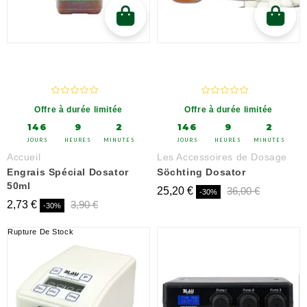
Offre à durée limitée
Offre à durée limitée
146
9
2
146
9
2
JOURS
HEURES
MINUTES
JOURS
HEURES
MINUTES
Accueil
Les Accessoires de Dosage
Engrais Spécial Dosator
Söchting Dosator
50ml
25,20 €
36,00 €
-30%
2,73 €
3,90 €
-30%
Rupture De Stock