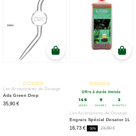
Les Accessoires de Dosage
Offre à durée limitée
Ada Green Drop
146
9
2
35,90 €
JOURS
HEURES
MINUTES
Les Accessoires de Dosage
Engrais Spécial Dosator 1L
16,73 €
23,90 €
-30%