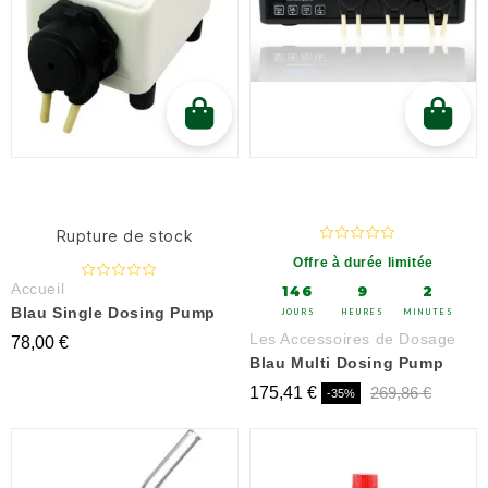
Rupture de stock
Offre à durée limitée
Accueil
146
9
2
Blau Single Dosing Pump
JOURS
HEURES
MINUTES
Les Accessoires de Dosage
78,00 €
Blau Multi Dosing Pump
175,41 €
269,86 €
-35%