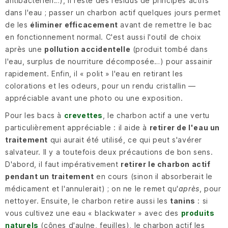
antibactérien…), il reste des résidus de principes actifs
dans l'eau ; passer un charbon actif quelques jours permet
de les
éliminer efficacement
avant de remettre le bac
en fonctionnement normal. C'est aussi l'outil de choix
après une
pollution accidentelle
(produit tombé dans
l'eau, surplus de nourriture décomposée…) pour assainir
rapidement. Enfin, il « polit » l'eau en retirant les
colorations et les odeurs, pour un rendu cristallin —
appréciable avant une photo ou une exposition.
Pour les bacs à
crevettes
, le charbon actif a une vertu
particulièrement appréciable : il aide à
retirer de l'eau un
traitement
qui aurait été utilisé, ce qui peut s'avérer
salvateur. Il y a toutefois deux précautions de bon sens.
D'abord, il faut impérativement
retirer le charbon actif
pendant un traitement
en cours (sinon il absorberait le
médicament et l'annulerait) ; on ne le remet qu'
après
, pour
nettoyer. Ensuite, le charbon retire aussi les
tanins
: si
vous cultivez une eau « blackwater » avec des
produits
naturels
(cônes d'aulne, feuilles), le charbon actif les