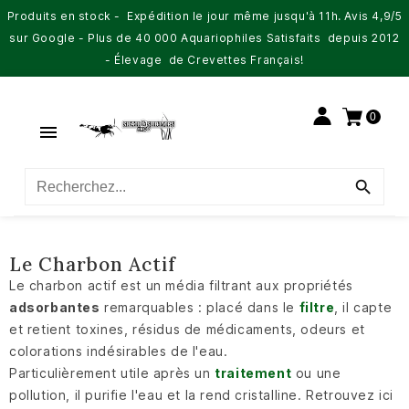
Produits en stock - Expédition le jour même jusqu'à 11h. Avis 4,9/5
sur Google - Plus de 40 000 Aquariophiles Satisfaits depuis 2012
- Élevage de Crevettes Français!
0


Le Charbon Actif
Le charbon actif est un média filtrant aux propriétés
adsorbantes
remarquables : placé dans le
filtre
, il capte
et retient toxines, résidus de médicaments, odeurs et
colorations indésirables de l'eau.
Particulièrement utile après un
traitement
ou une
pollution, il purifie l'eau et la rend cristalline. Retrouvez ici