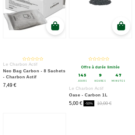
Le Charbon Actif
Offre à durée limitée
Neo Bag Carbon - 8 Sachets
145
9
47
- Charbon Actif
JOURS
HEURES
MINUTES
7,49 €
Le Charbon Actif
Oase - Carbon 1L
5,00 €
10,00 €
-50%