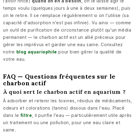
l'avoir rincé)
quand on en a besoin
, on le laisse agir le
temps voulu (quelques jours à une à deux semaines), puis
on le retire. Il se remplace régulièrement si on l'utilise (sa
capacité d'adsorption n'est pas infinie). Vu ainsi — comme
un outil de purification de circonstance plutôt qu'un média
permanent — le charbon actif est un allié précieux pour
gérer les imprévus et garder une eau saine. Consultez
notre
blog aquariophile
pour bien gérer la qualité de
votre eau.
FAQ — Questions fréquentes sur le
charbon actif
À quoi sert le charbon actif en aquarium ?
À adsorber et retenir les toxines, résidus de médicaments,
odeurs et colorations (tanins) dissous dans l'eau. Placé
dans le
filtre
, il purifie l'eau — particulièrement utile après
un traitement ou une pollution, pour une eau claire et
saine.