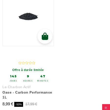
Offre à durée limitée
145
9
47
JOURS
HEURES
MINUTES
Le Charbon Actif
Oase - Carbon Performance
1L
8,99 €
17,99 €
-50%