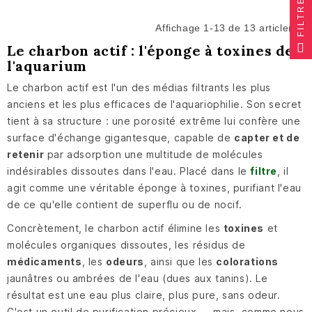
FILTRER
Affichage 1-13 de 13 article(s)
Le charbon actif : l'éponge à toxines de
l'aquarium
Le charbon actif est l'un des médias filtrants les plus
anciens et les plus efficaces de l'aquariophilie. Son secret
tient à sa structure : une porosité extrême lui confère une
surface d'échange gigantesque, capable de
capter et de
retenir
par adsorption une multitude de molécules
indésirables dissoutes dans l'eau. Placé dans le
filtre
, il
agit comme une véritable éponge à toxines, purifiant l'eau
de ce qu'elle contient de superflu ou de nocif.
Concrètement, le charbon actif élimine les
toxines
et
molécules organiques dissoutes, les résidus de
médicaments
, les
odeurs
, ainsi que les
colorations
jaunâtres ou ambrées de l'eau (dues aux tanins). Le
résultat est une eau plus claire, plus pure, sans odeur.
C'est un outil de purification précieux — mais, comme nous