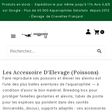
Produits en stock - Expédition le jour même jusqu'à 11h. Avis 4,9/5
sur Google - Plus de 40 000 Aquariophiles Satisfaits depuis 2012
- Élevage de Crevettes Français!
0


Les Accessoire D'Elevage (Poissons)
Faire reproduire ses poissons et élever les alevins est
l'une des plus belles aventures de l'aquariophilie — à
condition d'avoir le bon matériel. Breeding box pour
protéger femelles gestantes et alevins, tubes de ponte
pour les espèces qui pondent dans des cavités
(loricariidés, discus), supports adaptés : ces accessoires