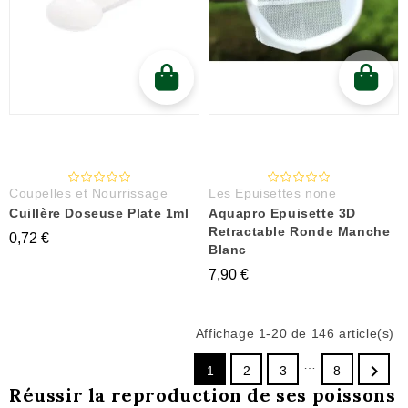
Coupelles et Nourrissage
Les Epuisettes none
Cuillère Doseuse Plate 1ml
Aquapro Epuisette 3D
Retractable Ronde Manche
0,72 €
Blanc
7,90 €
Affichage 1-20 de 146 article(s)
…

1
2
3
8
Réussir la reproduction de ses poissons