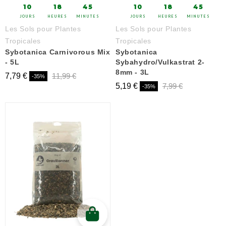
10
18
45
10
18
45
JOURS
HEURES
MINUTES
JOURS
HEURES
MINUTES
Les Sols pour Plantes
Les Sols pour Plantes
Tropicales
Tropicales
Sybotanica Carnivorous Mix
Sybotanica
- 5L
Sybahydro/Vulkastrat 2-
8mm - 3L
7,79 €
11,99 €
-35%
5,19 €
7,99 €
-35%