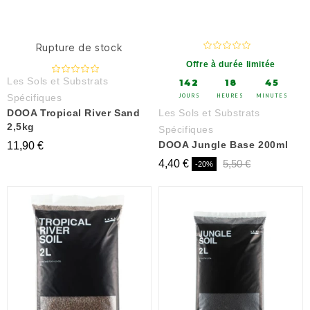
Rupture de stock
Offre à durée limitée
Les Sols et Substrats
142
18
45
Spécifiques
JOURS
HEURES
MINUTES
DOOA Tropical River Sand
Les Sols et Substrats
2,5kg
Spécifiques
DOOA Jungle Base 200ml
11,90 €
4,40 €
5,50 €
-20%