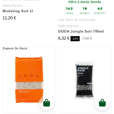
Offre à durée limitée
Spécifiques
142
18
45
Modeling Soil 1l
JOURS
HEURES
MINUTES
11,20 €
Les Sols et Substrats
Spécifiques
DOOA Jungle Soil 700ml
6,32 €
7,90 €
-20%
Rupture De Stock