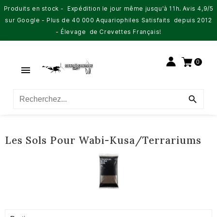
Produits en stock - Expédition le jour même jusqu'à 11h. Avis 4,9/5
sur Google - Plus de 40 000 Aquariophiles Satisfaits depuis 2012
- Élevage de Crevettes Français!
0


Les Sols Pour Wabi-Kusa/Terrariums