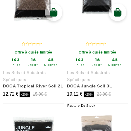
Offre à durée limitée
Offre à durée limitée
142
18
45
142
18
45
JOURS
HEURES
MINUTES
JOURS
HEURES
MINUTES
Les Sols et Substrats
Les Sols et Substrats
Spécifiques
Spécifiques
DOOA Tropical River Soil 2L
DOOA Jungle Soil 3L
12,72 €
15,90 €
19,12 €
23,90 €
-20%
-20%
Rupture De Stock