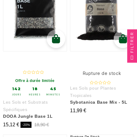
FILTRER
Rupture de stock
Offre à durée limitée
Les Sols pour Plantes
142
18
45
Tropicales
JOURS
HEURES
MINUTES
Les Sols et Substrats
Sybotanica Base Mix - 5L
Spécifiques
11,99 €
DOOA Jungle Base 1L
15,12 €
18,90 €
-20%
Rupture De Stock