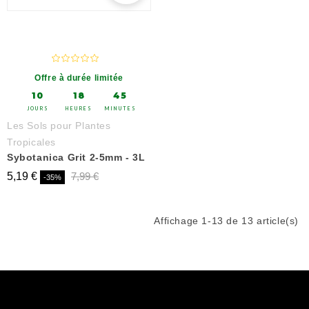
Offre à durée limitée
10
18
45
JOURS
HEURES
MINUTES
Les Sols pour Plantes
Tropicales
Sybotanica Grit 2-5mm - 3L
5,19 €
7,99 €
-35%
Affichage 1-13 de 13 article(s)