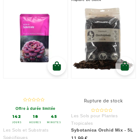
Rupture de stock
Offre à durée limitée
Les Sols pour Plantes
142
18
45
Tropicales
JOURS
HEURES
MINUTES
Les Sols et Substrats
Sybotanica Orchid Mix - 5L
Spécifiques
11,99 €