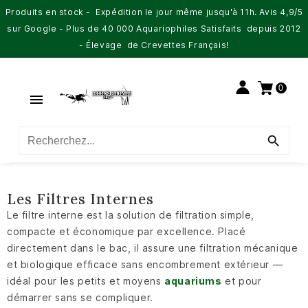
Produits en stock - Expédition le jour même jusqu'à 11h. Avis 4,9/5
sur Google - Plus de 40 000 Aquariophiles Satisfaits depuis 2012
- Élevage de Crevettes Français!
0


Les Filtres Internes
Le filtre interne est la solution de filtration simple,
compacte et économique par excellence. Placé
directement dans le bac, il assure une filtration mécanique
et biologique efficace sans encombrement extérieur —
idéal pour les petits et moyens
aquariums
et pour
démarrer sans se compliquer.