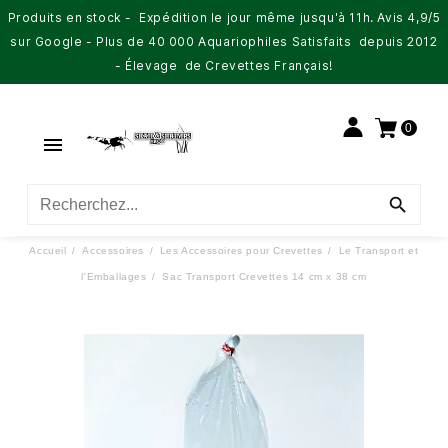
Produits en stock - Expédition le jour même jusqu'à 11h. Avis 4,9/5
sur Google - Plus de 40 000 Aquariophiles Satisfaits depuis 2012
- Élevage de Crevettes Français!
0


Accueil
Accessoires
Les Accessoires pour Crevettes
Le Transport et
l'Emballages
Sac Transport Crevettes 14 cm x 38 cm