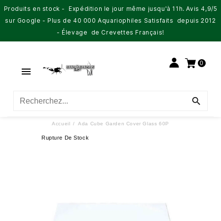
Produits en stock - Expédition le jour même jusqu'à 11h. Avis 4,9/5
sur Google - Plus de 40 000 Aquariophiles Satisfaits depuis 2012
- Élevage de Crevettes Français!
0


Accueil
Ada Cube Garden Cover Glass 60P
Rupture De Stock