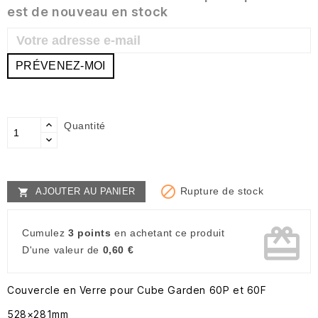
est de nouveau en stock
PRÉVENEZ-MOI
Quantité

Rupture de stock
AJOUTER AU PANIER

card_giftcard
Cumulez
3 points
en achetant ce produit
D'une valeur de
0,60 €
Couvercle en Verre pour Cube Garden 60P et 60F
528×281mm