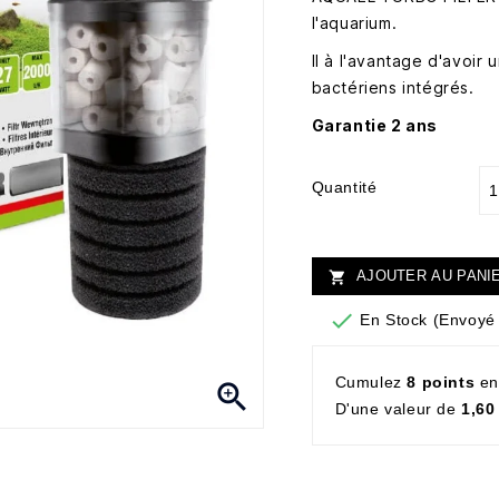
l'aquarium.
Il à l'avantage d'avoi
bactériens intégrés.
Garantie 2 ans
Quantité
AJOUTER AU PANI


En Stock (Envoyé 
Cumulez
8 points
en

D'une valeur de
1,60