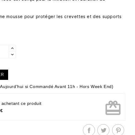
r une mousse pour protéger les crevettes et des supports
ER
Aujourd'hui si Commandé Avant 11h - Hors Week End)
card_giftcard
 achetant ce produit
 €