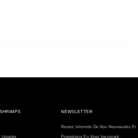
& SHRIMPS
NEWSLETTER
Restez Informés De Nos Nouveautés Et
 Légales
Promotions En Vous Inscrivant.