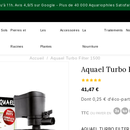
u'à 11h. Avis 4,9/5 sur Google - Plus de 40 000 Aquariophiles Satisf
Sols
Pierres et
Les
Accessoires
La
Traitements
No
Racines
Plantes
Nourriture
Accueil
Aquael Turbo Filter 1500
Aquael Turbo F
41,47 €
Dont 0,25 € d'éco-part
TTC
OU PAYER EN
AQUAEL TURBO FILTER 15