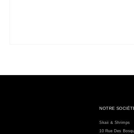
NOTRE SOCIÉT
Skaii & Shrimps
10 Rue Des Bosq