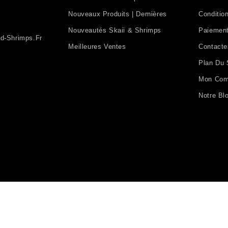
Nouveaux Produits | Dernières
Condition
Nouveautés Skaii & Shrimps
Paiement
d-Shrimps.fr
Meilleures Ventes
Contact
Plan Du 
Mon Com
Notre Bl