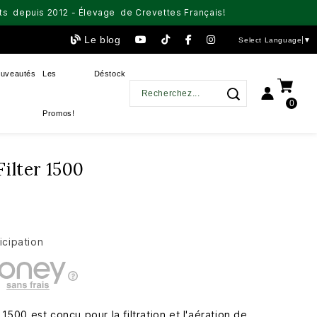
aits depuis 2012 - Élevage de Crevettes Français!
Le blog
Select Language
▼
uveautés
Les
Déstock
0
Promos!
ilter 1500
icipation
00 est conçu pour la filtration et l'aération de