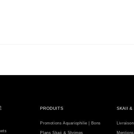
É
PRODUITS
SKAII 
Promotions Aquariophilie | Bons
Livraison
uets
Plans Skaii & Shrimps
Mentions