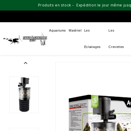
Produits en stock - Expédition le jour même jusq
Aquariums
Matériel
Les
Les
Eclairages
Crevettes