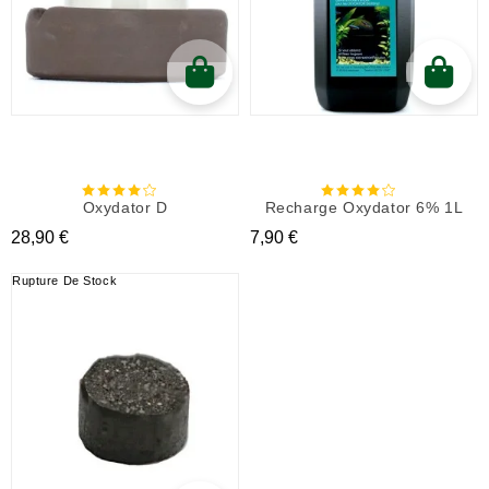
Oxydator D
Recharge Oxydator 6% 1L
Prix
Prix
28,90 €
7,90 €
Rupture De Stock