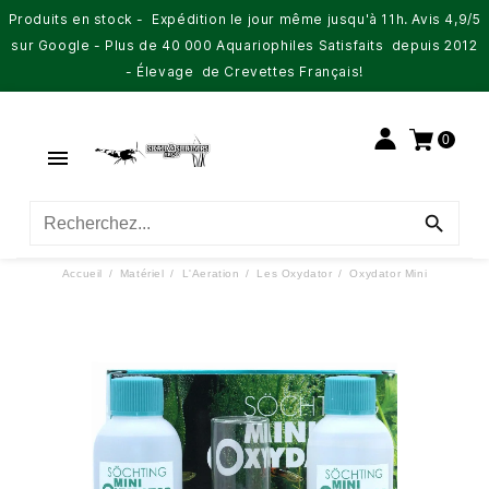
Produits en stock - Expédition le jour même jusqu'à 11h. Avis 4,9/5
sur Google - Plus de 40 000 Aquariophiles Satisfaits depuis 2012
- Élevage de Crevettes Français!
0


Accueil
Matériel
L'Aeration
Les Oxydator
Oxydator Mini