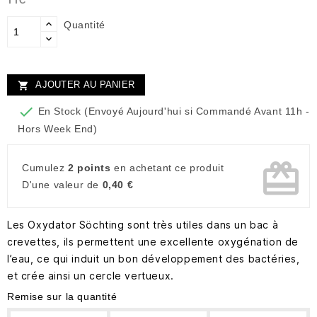
TTC
Quantité
AJOUTER AU PANIER


En Stock (Envoyé Aujourd'hui si Commandé Avant 11h -
Hors Week End)
card_giftcard
Cumulez
2 points
en achetant ce produit
D'une valeur de
0,40 €
Les Oxydator Söchting sont très utiles dans un bac à
crevettes, ils permettent une excellente oxygénation de
l’eau, ce qui induit un bon développement des bactéries,
et crée ainsi un cercle vertueux.
Remise sur la quantité