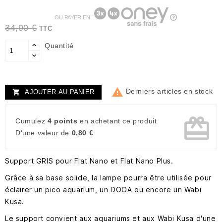
OU PAYER EN
34,90 €
TTC
Quantité

Derniers articles en stock
AJOUTER AU PANIER

card_giftcard
Cumulez
4 points
en achetant ce produit
D'une valeur de
0,80 €
Support GRIS pour Flat Nano et Flat Nano Plus.
Grâce à sa base solide, la lampe pourra être utilisée pour
éclairer un pico aquarium, un DOOA ou encore un Wabi
Kusa.
Le support convient aux aquariums et aux Wabi Kusa d'une