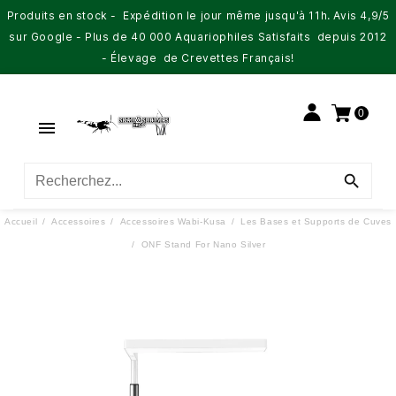
Produits en stock - Expédition le jour même jusqu'à 11h. Avis 4,9/5
sur Google - Plus de 40 000 Aquariophiles Satisfaits depuis 2012
- Élevage de Crevettes Français!
0


Accueil
Accessoires
Accessoires Wabi-Kusa
Les Bases et Supports de Cuves
ONF Stand For Nano Silver