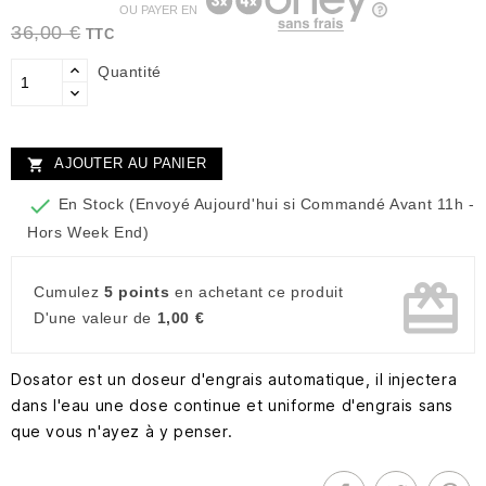
OU PAYER EN
36,00 €
TTC
Quantité
AJOUTER AU PANIER


En Stock (Envoyé Aujourd'hui si Commandé Avant 11h -
Hors Week End)
card_giftcard
Cumulez
5 points
en achetant ce produit
D'une valeur de
1,00 €
Dosator est un doseur d'engrais automatique, il injectera
dans l'eau une dose continue et uniforme d'engrais sans
que vous n'ayez à y penser.