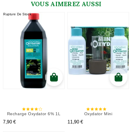
VOUS AIMEREZ AUSSI
Rupture De Stock
Recharge Oxydator 6% 1L
Oxydator Mini
Prix
Prix
7,90 €
11,90 €