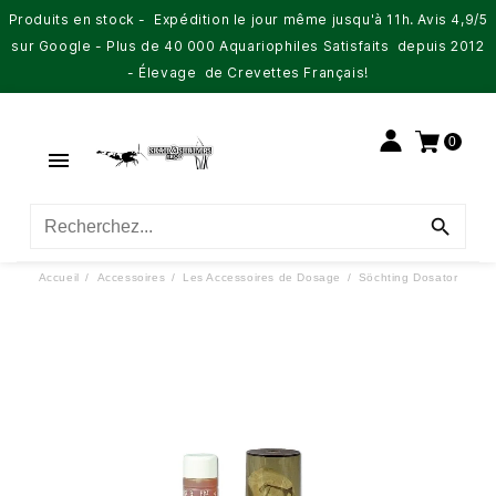
Produits en stock - Expédition le jour même jusqu'à 11h. Avis 4,9/5
sur Google - Plus de 40 000 Aquariophiles Satisfaits depuis 2012
- Élevage de Crevettes Français!
0


Accueil
Accessoires
Les Accessoires de Dosage
Söchting Dosator