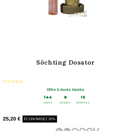
Söchting Dosator
Offre à durée limitée
144
8
15
JOURS
HEURES
MINUTES
25,20 €
ÉCONOMISEZ 30%