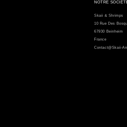
NOTRE SOCIÉT
Skaii & Shrimps
10 Rue Des Bosq
67930 Beinheim
France
Contact@skaii-An