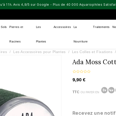
u'à 11h. Avis 4,9/5 sur Google - Plus de 40 000 Aquariophiles Satisf
Sols
Pierres et
Les
Accessoires
La
Traitements
No
Racines
Plantes
Nourriture
ires
Les Accessoires pour Plantes
Les Colles et Fixations
Ada Moss Cot
9,90 €
TTC
OU PAYER EN
Recevez une notif