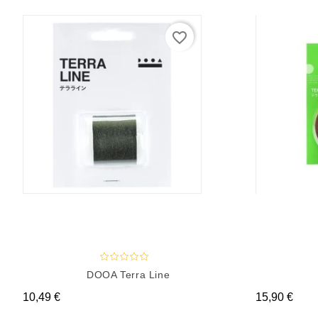
favorite_border
DOOA Terra Line
Prix
Prix
10,49 €
15,90 €