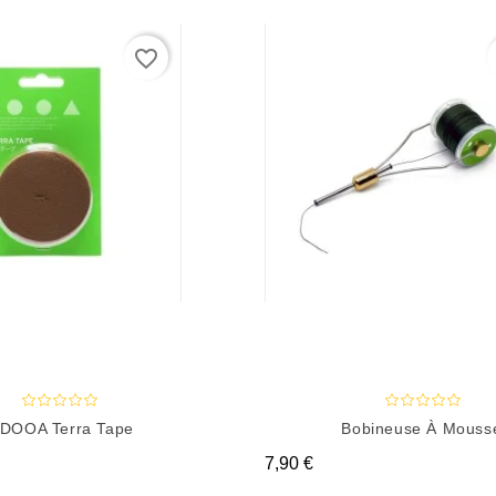
favorite_border
DOOA Terra Tape
Bobineuse À Mousse
Prix
7,90 €