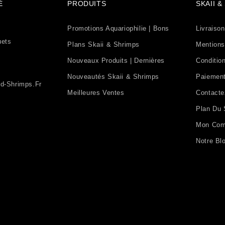
É
PRODUITS
SKAII 
Promotions Aquariophilie | Bons
Livraison
uets
Plans Skaii & Shrimps
Mentions
Nouveaux Produits | Dernières
Condition
Nouveautés Skaii & Shrimps
Paiement
d-Shrimps.fr
Meilleures Ventes
Contact
Plan Du 
Mon Com
Notre Bl