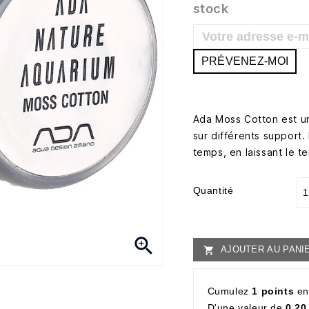
stock
PRÉVENEZ-MOI
Ada Moss Cotton est un
sur différents support. 
temps, en laissant le t
Quantité

AJOUTER AU PANI

Cumulez
1 points
en
D'une valeur de
0,20