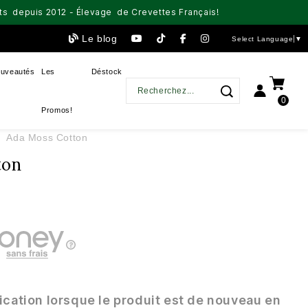
aits depuis 2012 - Élevage de Crevettes Français!
Le blog
Select Language
▼
uveautés
Les
Déstock
0
Promos!
Ada Moss Cotton
ton
ication lorsque le produit est de nouveau en