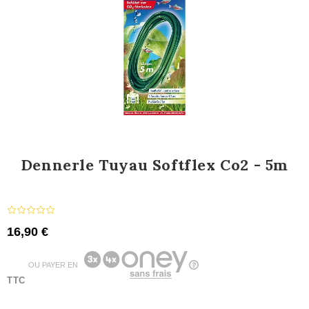
Dennerle Tuyau Softflex Co2 - 5m
16,90 €
OU PAYER EN
TTC