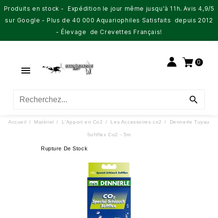
Produits en stock - Expédition le jour même jusqu'à 11h. Avis 4,9/5
sur Google - Plus de 40 000 Aquariophiles Satisfaits depuis 2012
- Élevage de Crevettes Français!
0


Accueil
Matériel
L'Apport en Co2
Les Accessoires co2
Dennerle Tuyau
Softflex Co2 - 5m
Rupture De Stock