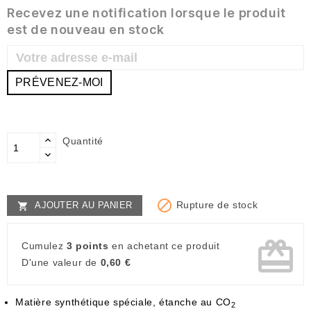
Recevez une notification lorsque le produit
est de nouveau en stock
PRÉVENEZ-MOI
Quantité

Rupture de stock
AJOUTER AU PANIER

card_giftcard
Cumulez
3 points
en achetant ce produit
D'une valeur de
0,60 €
Matière synthétique spéciale, étanche au CO
2