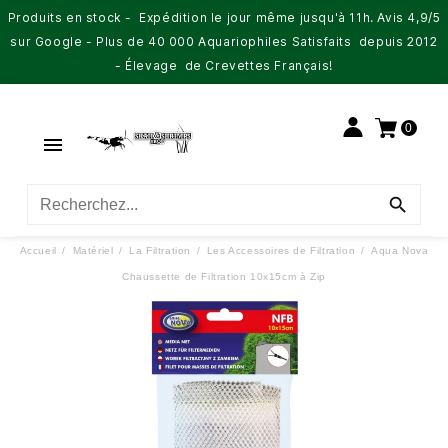
Produits en stock - Expédition le jour même jusqu'à 11h. Avis 4,9/5
sur Google - Plus de 40 000 Aquariophiles Satisfaits depuis 2012
- Élevage de Crevettes Français!
0


Accueil
Matériel
La Filtration
Les Accessoires de Filtration
Aqua Nova
Chaussette de Filtration 10x15cm à Zip