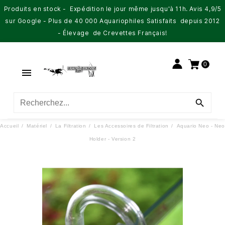
Produits en stock - Expédition le jour même jusqu'à 11h. Avis 4,9/5
sur Google - Plus de 40 000 Aquariophiles Satisfaits depuis 2012
- Élevage de Crevettes Français!
0


Accueil
Matériel
La Filtration
Les Accessoires de Filtration
Aquario Neo - Neo
Holder - Version 2