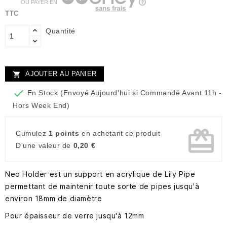
OU PAYER EN
TTC
Quantité
AJOUTER AU PANIER


En Stock (Envoyé Aujourd'hui si Commandé Avant 11h -
Hors Week End)
card_giftcard
Cumulez
1 points
en achetant ce produit
D'une valeur de
0,20 €
Neo Holder est un support en acrylique de Lily Pipe
permettant de maintenir toute sorte de pipes jusqu'à
environ 18mm de diamètre
Pour épaisseur de verre jusqu'à 12mm