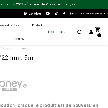
aits depuis 2012 - Élevage de Crevettes Français!
Le blog
Select Language
▼
uveautés
Les
Déstock
0
Promos!
s 16/22mm 1.5m
6/22mm 1.5m
ication lorsque le produit est de nouveau en