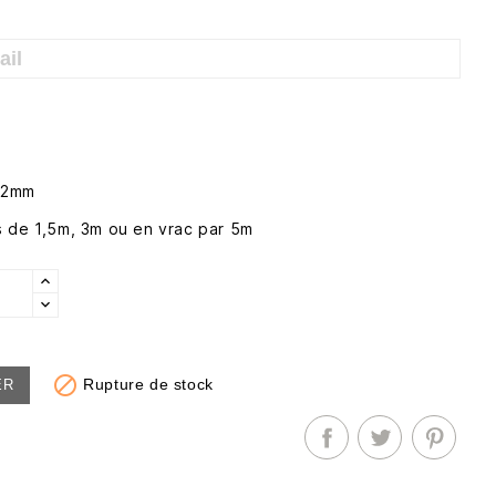
/22mm
 de 1,5m, 3m ou en vrac par 5m

Rupture de stock
ER