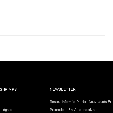
& SHRIMPS
NEWSLETTER
Restez Informés De Nos Nouveautés Et
 Légales
Promotions En Vous Inscrivant.