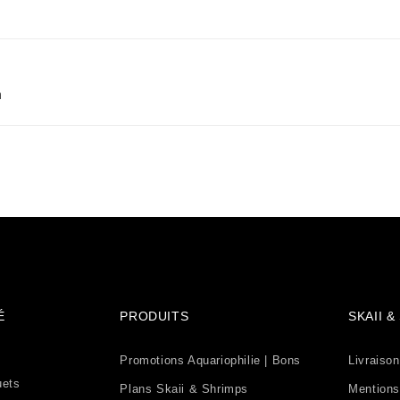
m
É
PRODUITS
SKAII 
Promotions Aquariophilie | Bons
Livraison
uets
Plans Skaii & Shrimps
Mentions