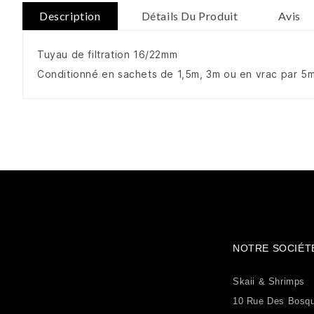
Description
Détails Du Produit
Avis
Tuyau de filtration 16/22mm
Conditionné en sachets de 1,5m, 3m ou en vrac par 5
NOTRE SOCIÉT
Skaii & Shrimps
10 Rue Des Bosq