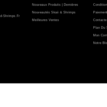
Nouveaux Produits | Dernières
Condition
Nouveautés Skaii & Shrimps
Paiement
d-Shrimps.fr
Meilleures Ventes
Contact
Plan Du 
Mon Com
Notre Bl