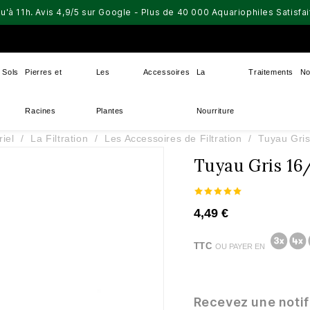
u'à 11h. Avis 4,9/5 sur Google - Plus de 40 000 Aquariophiles Satisf
Sols
Pierres et
Les
Accessoires
La
Traitements
No
Racines
Plantes
Nourriture
iel
La Filtration
Les Accessoires de Filtration
Tuyau Gri
Tuyau Gris 1
4,49 €
TTC
OU PAYER EN
Recevez une notif