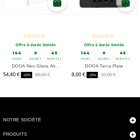
Offre à durée limitée
Offre à durée limitée
144
0
45
144
0
45
JOURS
HEURES
MINUTES
JOURS
HEURES
MINUTES
DOOA Neo Glass Air...
DOOA Terra Plate
Prix
Prix de base
Prix de base
Prix
Prix de base
Prix de ba
54,40 €
68,00 €
8,00 €
10,00 €
-20%
-20%

NOTRE SOCIÉTÉ

PRODUITS