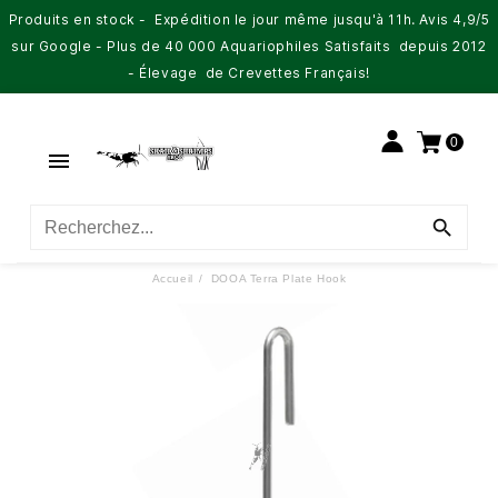
Produits en stock - Expédition le jour même jusqu'à 11h. Avis 4,9/5
sur Google - Plus de 40 000 Aquariophiles Satisfaits depuis 2012
- Élevage de Crevettes Français!
0


Accueil
DOOA Terra Plate Hook