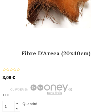
Fibre D'Areca (20x40cm)
3,08 €
OU PAYER EN
TTC
Quantité