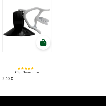
Clip Nourriture
Prix
2,40 €