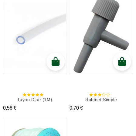
Tuyau D'air (1M)
Robinet Simple
Prix
Prix
0,58 €
0,70 €