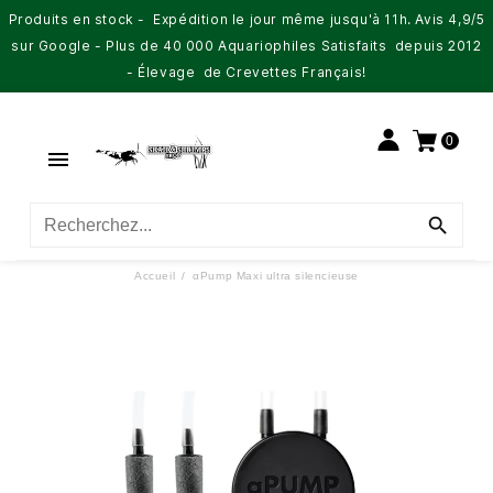
Produits en stock - Expédition le jour même jusqu'à 11h. Avis 4,9/5
sur Google - Plus de 40 000 Aquariophiles Satisfaits depuis 2012
- Élevage de Crevettes Français!
0


Accueil
αPump Maxi ultra silencieuse