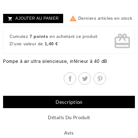

Derniers articles en stock
AJOUTER AU PANIER

card_giftcard
Cumulez
7 points
en achetant ce produit
D'une valeur de
1,40 €
Pompe à air ultra silencieuse, inférieur à 40 dB
Description
Détails Du Produit
Avis