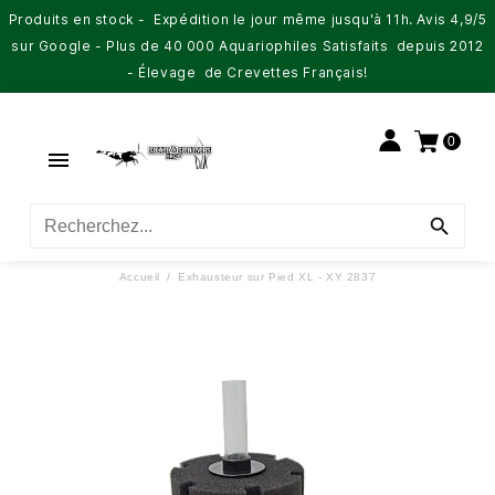
Produits en stock - Expédition le jour même jusqu'à 11h. Avis 4,9/5
sur Google - Plus de 40 000 Aquariophiles Satisfaits depuis 2012
- Élevage de Crevettes Français!
0


Accueil
Exhausteur sur Pied XL - XY 2837