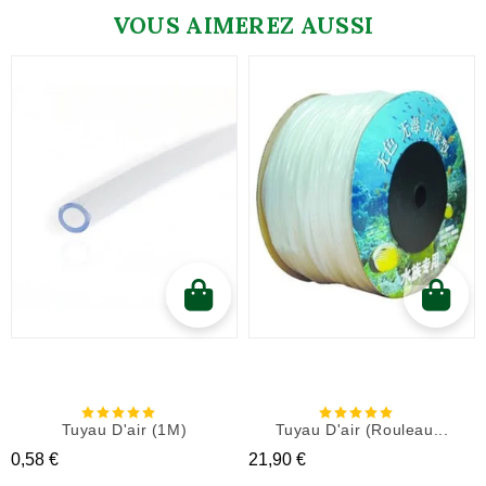
VOUS AIMEREZ AUSSI
Tuyau D'air (1M)
Tuyau D'air (rouleau...
Prix
Prix
0,58 €
21,90 €