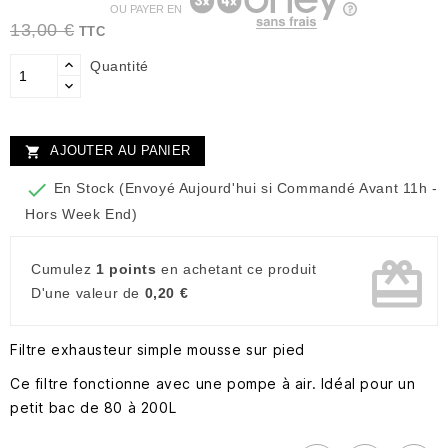
OU PAYER EN
13,00 €
TTC
Quantité
AJOUTER AU PANIER


En Stock (Envoyé Aujourd'hui si Commandé Avant 11h -
Hors Week End)
card_giftcard
Cumulez
1 points
en achetant ce produit
D'une valeur de
0,20 €
Filtre exhausteur simple mousse sur pied
Ce filtre fonctionne avec une pompe à air. Idéal pour un
petit bac de 80 à 200L