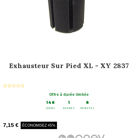
Exhausteur Sur Pied XL - XY 2837
Offre à durée limitée
146
1
8
JOURS
HEURES
MINUTES
7,15 €
ÉCONOMISEZ 45%