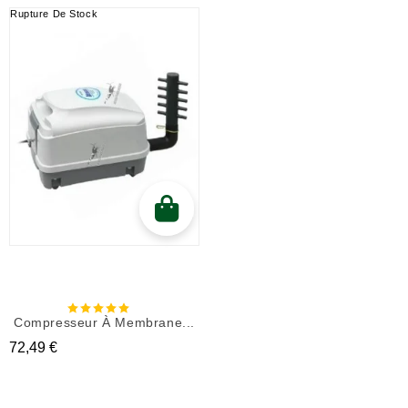
Rupture De Stock
Compresseur À Membrane...
Prix
72,49 €