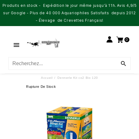
Produits en stock - Expédition le jour même jusqu'à 11h. Avis 4,9/5
sur Google - Plus de 40 000 Aquariophiles Satisfaits depuis 2012
- Élevage de Crevettes Français!
0


Accueil
Dennerle Kit co2 Bio 120
Rupture De Stock