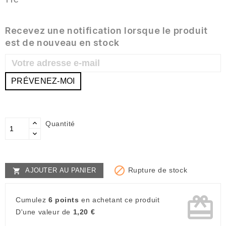
TTC
Recevez une notification lorsque le produit
est de nouveau en stock
PRÉVENEZ-MOI
Quantité

Rupture de stock
AJOUTER AU PANIER

card_giftcard
Cumulez
6 points
en achetant ce produit
D'une valeur de
1,20 €