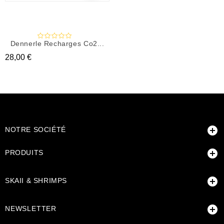
Dennerle Recharges Co2...
Prix
28,00 €

NOTRE SOCIÉTÉ

PRODUITS

SKAII & SHRIMPS

NEWSLETTER