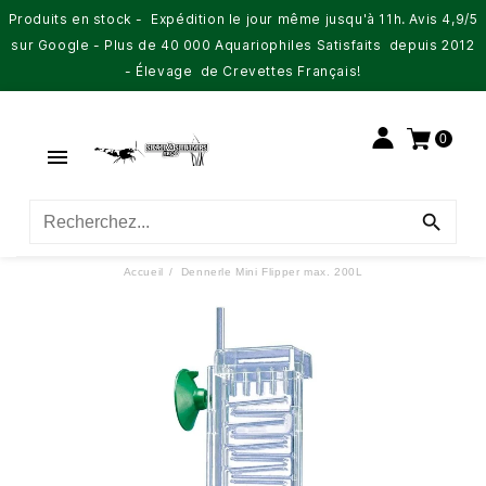
Produits en stock - Expédition le jour même jusqu'à 11h. Avis 4,9/5
sur Google - Plus de 40 000 Aquariophiles Satisfaits depuis 2012
- Élevage de Crevettes Français!
0


Accueil
Dennerle Mini Flipper max. 200L