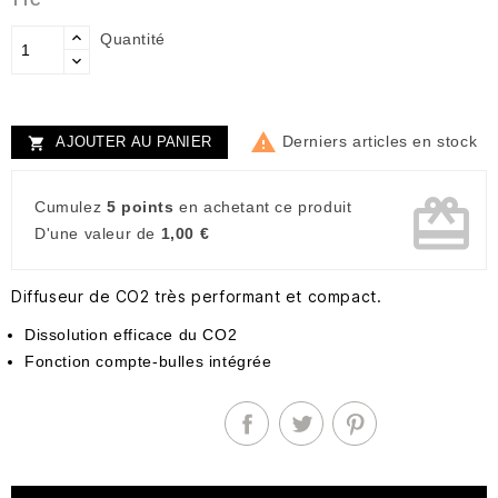
TTC
Quantité

Derniers articles en stock
AJOUTER AU PANIER

card_giftcard
Cumulez
5 points
en achetant ce produit
D'une valeur de
1,00 €
Diffuseur de CO2 très performant et compact.
Dissolution efficace du CO2
Fonction compte-bulles intégrée