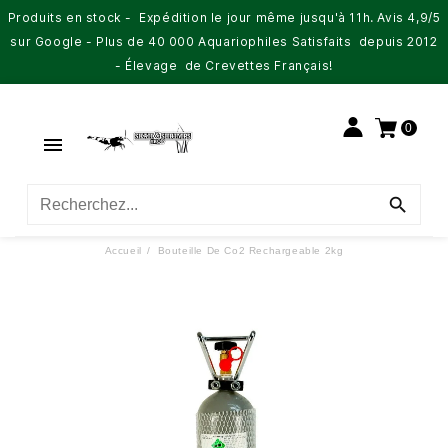
Produits en stock - Expédition le jour même jusqu'à 11h. Avis 4,9/5
sur Google - Plus de 40 000 Aquariophiles Satisfaits depuis 2012
- Élevage de Crevettes Français!
0


Accueil
Bouteille De Co2 Rechargeable 2kg