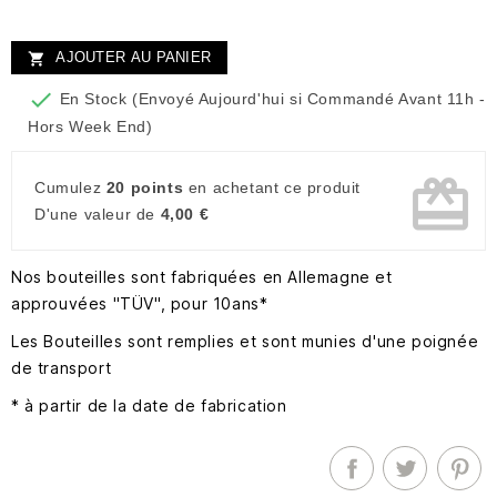
AJOUTER AU PANIER


En Stock (Envoyé Aujourd'hui si Commandé Avant 11h -
Hors Week End)
card_giftcard
Cumulez
20 points
en achetant ce produit
D'une valeur de
4,00 €
Nos bouteilles sont fabriquées en Allemagne et
approuvées "TÜV", pour 10ans*
Les Bouteilles sont remplies et sont munies d'une poignée
de transport
* à partir de la date de fabrication