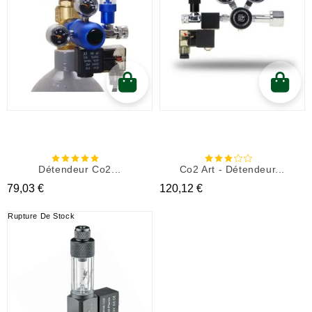
Détendeur Co2...
Co2 Art - Détendeur...
Prix
Prix
79,03 €
120,12 €
Rupture De Stock