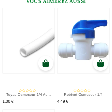
VOUS AIMEREZ AUSSI
Tuyau Osmoseur 1/4 Au...
Robinet Osmoseur 1/4
Prix
Prix
1,00 €
4,49 €