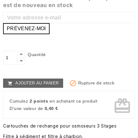
est de nouveau en stock
PRÉVENEZ-MOI
Quantité

Rupture de stock
AJOUTER AU PANIER

card_giftcard
Cumulez
2 points
en achetant ce produit
D'une valeur de
0,40 €
Cartouches de rechange pour osmoseurs 3 Stages
Filtre à sédiment et filtre à charbon.