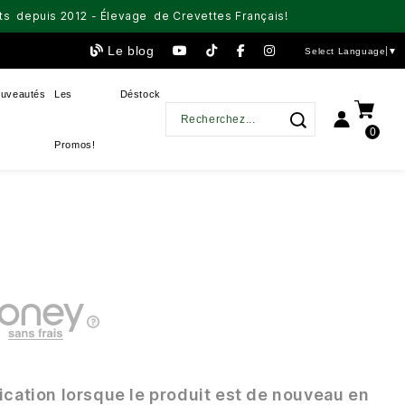
aits depuis 2012 - Élevage de Crevettes Français!
Le blog
Select Language
▼
uveautés
Les
Déstock
0
Promos!
e
ication lorsque le produit est de nouveau en