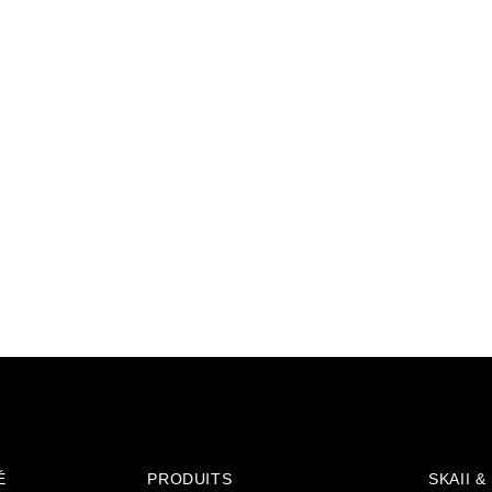
É
PRODUITS
SKAII 