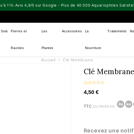
u'à 11h. Avis 4,9/5 sur Google - Plus de 40 000 Aquariophiles Satisf
Sols
Pierres et
Les
Accessoires
La
Traitements
No
Racines
Plantes
Nourriture
Accueil
Clé Membrane
Clé Membran
4,50 €
TTC
OU PAYER EN
Recevez une notif