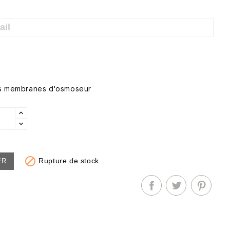
es membranes d'osmoseur

Rupture de stock
ER