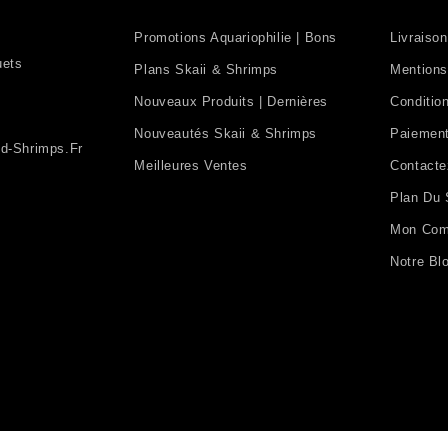
Promotions Aquariophilie | Bons
Livraison
uets
Plans Skaii & Shrimps
Mentions
Nouveaux Produits | Dernières
Condition
Nouveautés Skaii & Shrimps
Paiement
d-Shrimps.fr
Meilleures Ventes
Contact
Plan Du 
Mon Com
Notre Bl