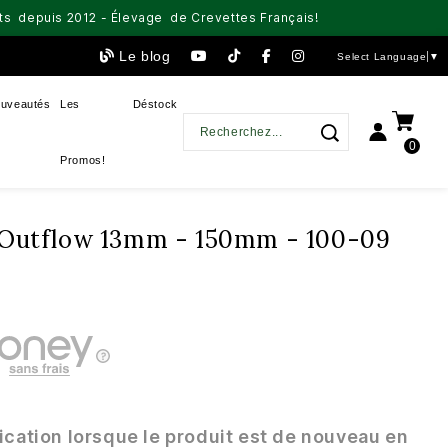
aits depuis 2012 - Élevage de Crevettes Français!
Le blog
Select Language
▼
uveautés
Les
Déstock
0
Promos!
e Outflow 13mm - 150mm - 100-09
ication lorsque le produit est de nouveau en