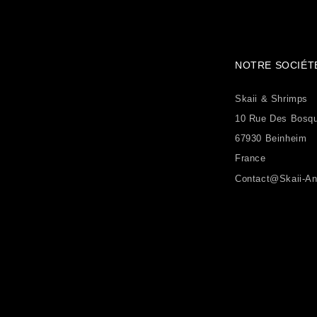
NOTRE SOCIÉT
Skaii & Shrimps
10 Rue Des Bosq
67930 Beinheim
France
Contact@skaii-An