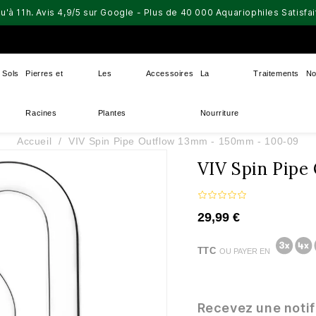
u'à 11h. Avis 4,9/5 sur Google - Plus de 40 000 Aquariophiles Satisf
Sols
Pierres et
Les
Accessoires
La
Traitements
No
Racines
Plantes
Nourriture
Accueil
VIV Spin Pipe Outflow 13mm - 150mm - 100-09
VIV Spin Pip
29,99 €
TTC
OU PAYER EN
Recevez une notif