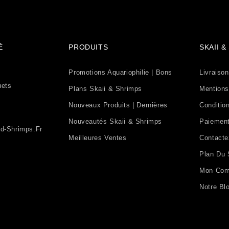
É
PRODUITS
SKAII 
Promotions Aquariophilie | Bons
Livraison
uets
Plans Skaii & Shrimps
Mentions
Nouveaux Produits | Dernières
Condition
Nouveautés Skaii & Shrimps
Paiement
d-Shrimps.fr
Meilleures Ventes
Contact
Plan Du 
Mon Com
Notre Bl