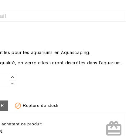
 utiles pour les aquariums en Aquascaping.
 qualité, en verre elles seront discrètes dans l'aquarium.

Rupture de stock
ER
card_giftcard
 achetant ce produit
 €