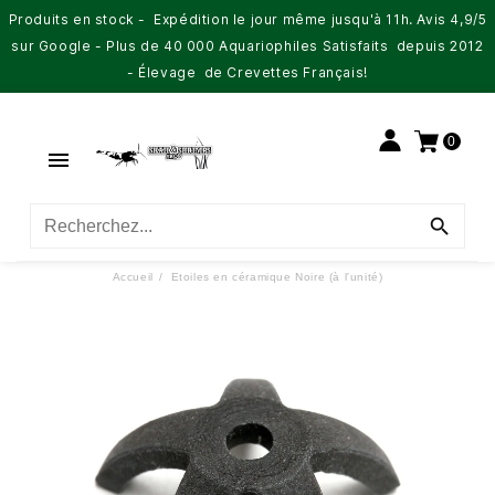
Produits en stock - Expédition le jour même jusqu'à 11h. Avis 4,9/5
sur Google - Plus de 40 000 Aquariophiles Satisfaits depuis 2012
- Élevage de Crevettes Français!
0


Accueil
Etoiles en céramique Noire (à l'unité)