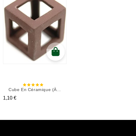
Cube En Céramique (à...
Prix
1,10 €