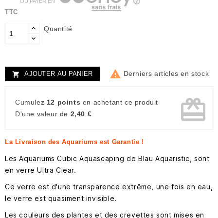
OU PAYER EN
TTC
Quantité

Derniers articles en stock
AJOUTER AU PANIER

card_giftcard
Cumulez
12 points
en achetant ce produit
D'une valeur de
2,40 €
La Livraison des Aquariums est Garantie !
Les Aquariums Cubic Aquascaping de Blau Aquaristic, sont
en verre Ultra Clear.
Ce verre est d'une transparence extrême, une fois en eau,
le verre est quasiment invisible.
Les couleurs des plantes et des crevettes sont mises en