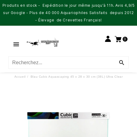
Produits en stock - Expédition le jour même jusqu'à 11h. Avis 4,9/5
sur Google - Plus de 40 000 Aquariophiles Satisfaits depuis 2012
- Élevage de Crevettes Français!
0


Accueil
Blau Cubic Aquascaping 45 x 28 x 30 cm (38L) Ultra Clear