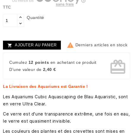
OU PAYER EN
TTC
Quantité

Derniers articles en stock
AJOUTER AU PANIER

card_giftcard
Cumulez
12 points
en achetant ce produit
D'une valeur de
2,40 €
La Livraison des Aquariums est Garantie !
Les Aquariums Cubic Aquascaping de Blau Aquaristic, sont
en verre Ultra Clear.
Ce verre est d'une transparence extrême, une fois en eau,
le verre est quasiment invisible.
Les couleurs des plantes et des crevettes sont mises en