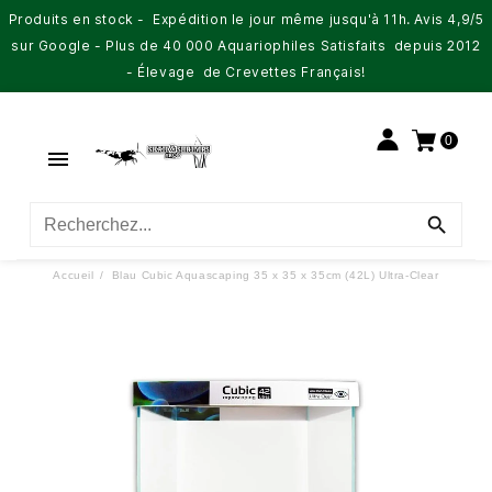
Produits en stock - Expédition le jour même jusqu'à 11h. Avis 4,9/5
sur Google - Plus de 40 000 Aquariophiles Satisfaits depuis 2012
- Élevage de Crevettes Français!
0


Accueil
Blau Cubic Aquascaping 35 x 35 x 35cm (42L) Ultra-Clear