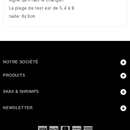
La plage de test est de 5.4 à 8
taille: 6x3cm

NOTRE SOCIÉTÉ

PRODUITS

SKAII & SHRIMPS

NEWSLETTER