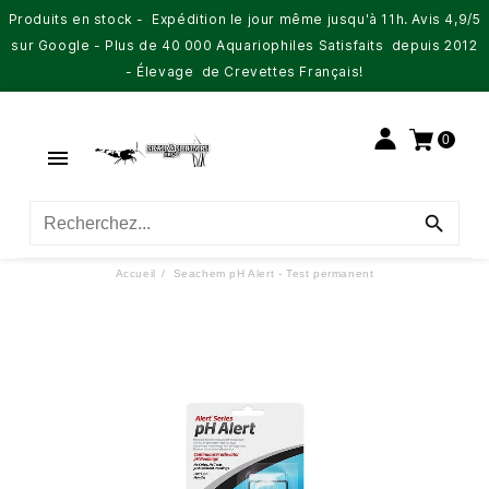
Produits en stock - Expédition le jour même jusqu'à 11h. Avis 4,9/5
sur Google - Plus de 40 000 Aquariophiles Satisfaits depuis 2012
- Élevage de Crevettes Français!
0


Accueil
Seachem pH Alert - Test permanent