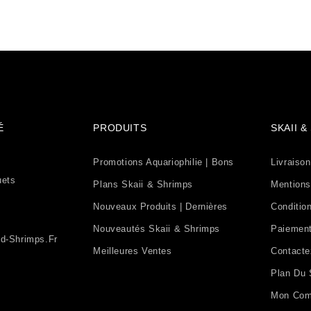
É
PRODUITS
SKAII 
Promotions Aquariophilie | Bons
Livraison
uets
Plans Skaii & Shrimps
Mentions
Nouveaux Produits | Dernières
Condition
Nouveautés Skaii & Shrimps
Paiement
d-Shrimps.fr
Meilleures Ventes
Contact
Plan Du 
Mon Com