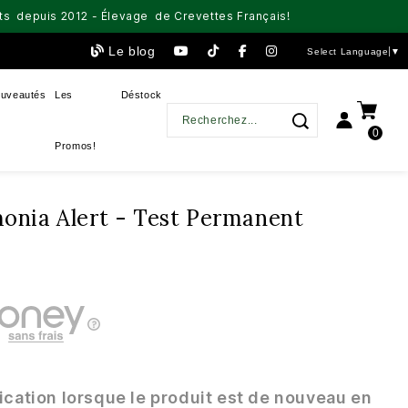
aits depuis 2012 - Élevage de Crevettes Français!
Le blog
Select Language
▼
uveautés
Les
Déstock
0
Promos!
nia Alert - Test Permanent
ication lorsque le produit est de nouveau en