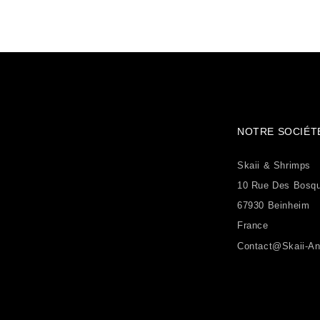
NOTRE SOCIÉT
Skaii & Shrimps
10 Rue Des Bosq
67930 Beinheim
France
Contact@skaii-An