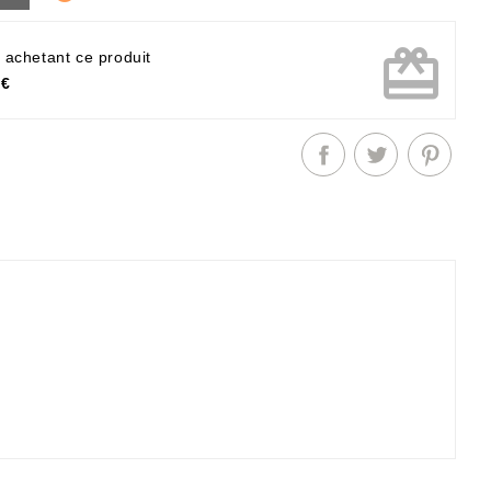
card_giftcard
 achetant ce produit
 €