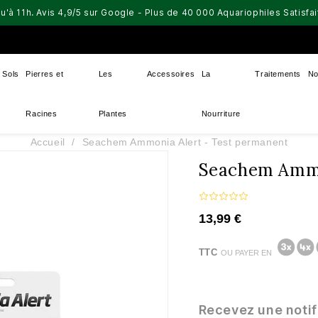
u'à 11h. Avis 4,9/5 sur Google - Plus de 40 000 Aquariophiles Satisf
Sols
Pierres et
Les
Accessoires
La
Traitements
No
Racines
Plantes
Nourriture
Accueil
Seachem Ammonia Alert - Test permanent
Seachem Ammo
13,99 €
TTC
OU PAYER EN
Recevez une notif