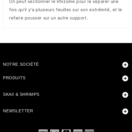
On peut sectionner le Rhizome pour le séparer une
fois qu'il y'a plusieurs feuilles sur son extrémité, et le
refaire pousser sur un autre support.

NOTRE SOCIÉTÉ

PRODUITS

SKAII & SHRIMPS

NEWSLETTER