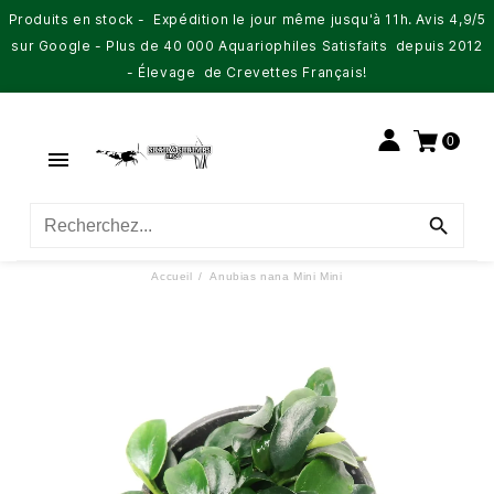
Produits en stock - Expédition le jour même jusqu'à 11h. Avis 4,9/5
sur Google - Plus de 40 000 Aquariophiles Satisfaits depuis 2012
- Élevage de Crevettes Français!
0


Accueil
Anubias nana Mini Mini