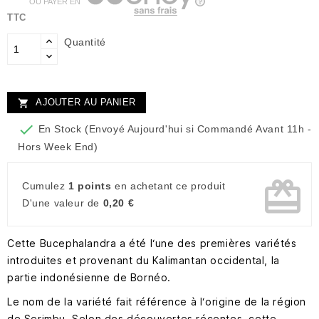
OU PAYER EN
TTC
Quantité
AJOUTER AU PANIER


En Stock (Envoyé Aujourd'hui si Commandé Avant 11h -
Hors Week End)
card_giftcard
Cumulez
1 points
en achetant ce produit
D'une valeur de
0,20 €
Cette Bucephalandra a été l‘une des premières variétés
introduites et provenant du Kalimantan occidental, la
partie indonésienne de Bornéo.
Le nom de la variété fait référence à l‘origine de la région
de Serimbu. Selon des découvertes récentes, cette