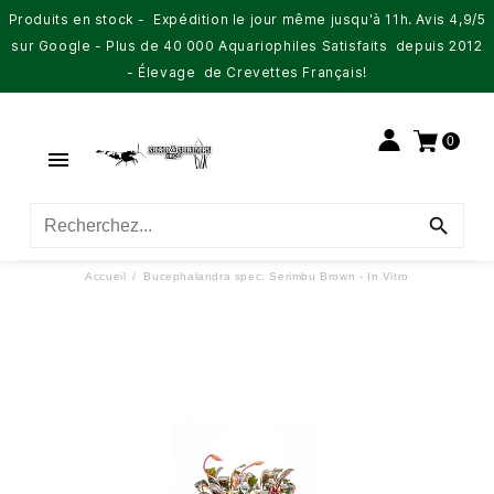
Produits en stock - Expédition le jour même jusqu'à 11h. Avis 4,9/5
sur Google - Plus de 40 000 Aquariophiles Satisfaits depuis 2012
- Élevage de Crevettes Français!
0


Accueil
Bucephalandra spec. Serimbu Brown - In Vitro