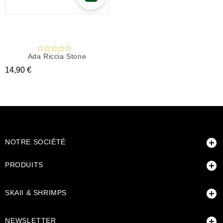
Ada Riccia Stone
Prix
14,90 €

NOTRE SOCIÉTÉ

PRODUITS

SKAII & SHRIMPS

NEWSLETTER