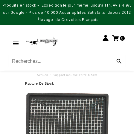
Produits en stock - Expédition le jour même jusqu'à 11h. Avis 4,9/5
sur Google - Plus de 40 000 Aquariophiles Satisfaits depuis 2012
- Élevage de Crevettes Français!
0


Accueil
Support mousse carré 6.5cm
Rupture De Stock