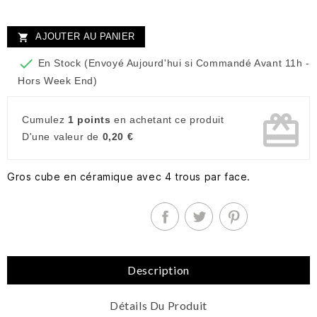
AJOUTER AU PANIER


En Stock (Envoyé Aujourd'hui si Commandé Avant 11h -
Hors Week End)
card_giftcard
Cumulez
1 points
en achetant ce produit
D'une valeur de
0,20 €
Gros cube en céramique avec 4 trous par face.
Description
Détails Du Produit