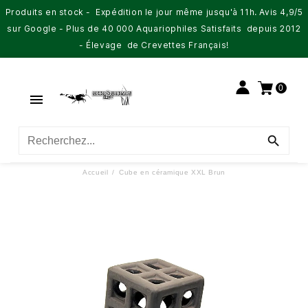
Produits en stock - Expédition le jour même jusqu'à 11h. Avis 4,9/5
sur Google - Plus de 40 000 Aquariophiles Satisfaits depuis 2012
- Élevage de Crevettes Français!
0


Accueil
Cube en céramique XXL Brun