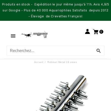
Produits en stock - Expédition le jour même jusqu'à 11h. Avis 4,9/5
sur Google - Plus de 40 000 Aquariophiles Satisfaits depuis 2012
- Élevage de Crevettes Français!
0


Accueil
Robinet Metal 16 voies