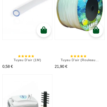
Tuyau D'air (1M)
Tuyau D'air (rouleau...
Prix
Prix
0,58 €
21,90 €