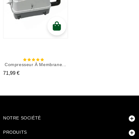
Compresseur À Membrane...
Prix
71,99 €

NOTRE SOCIÉTÉ

PRODUITS