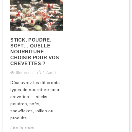
STICK, POUDRE,
SOFT… QUELLE
NOURRITURE
CHOISIR POUR VOS
CREVETTES ?
855 vues
1
Aimé
Découvrez les différents
types de nourriture pour
crevettes — sticks,
poudres, softs,
snowflakes, lollies ou
produits...
Lire la suite