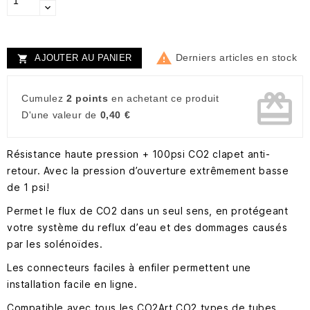

Derniers articles en stock
AJOUTER AU PANIER

card_giftcard
Cumulez
2 points
en achetant ce produit
D'une valeur de
0,40 €
Résistance haute pression + 100psi CO2 clapet anti-
retour. Avec la pression d’ouverture extrêmement basse
de 1 psi!
Permet le flux de CO2 dans un seul sens, en protégeant
votre système du reflux d’eau et des dommages causés
par les solénoïdes.
Les connecteurs faciles à enfiler permettent une
installation facile en ligne.
Compatible avec tous les CO2Art CO2 types de tubes