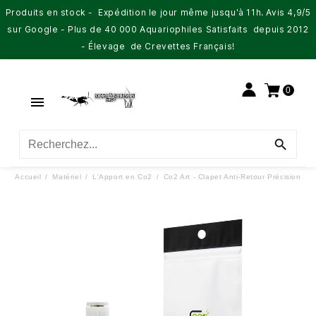
Produits en stock - Expédition le jour même jusqu'à 11h. Avis 4,9/5
sur Google - Plus de 40 000 Aquariophiles Satisfaits depuis 2012
- Élevage de Crevettes Français!
0


Accueil
Matériel
L'Apport en Co2
Co2 Art - Clapet Anti-Retour Précision